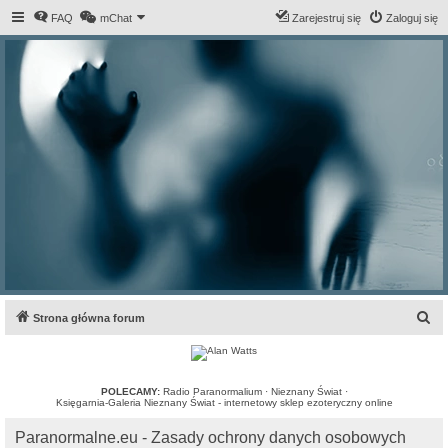
FAQ
mChat
Zarejestruj się
Zaloguj się
S
Strona główna forum
z
u
k
POLECAMY:
Radio Paranormalium
·
Nieznany Świat
·
Księgarnia-Galeria Nieznany Świat - internetowy sklep ezoteryczny online
a
Paranormalne.eu - Zasady ochrony danych osobowych
j