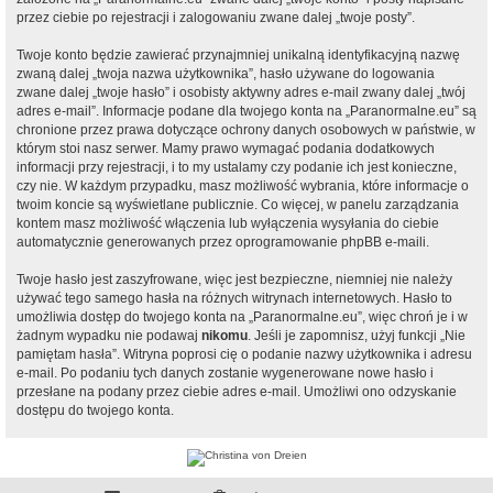
przez ciebie po rejestracji i zalogowaniu zwane dalej „twoje posty”.
Twoje konto będzie zawierać przynajmniej unikalną identyfikacyjną nazwę
zwaną dalej „twoja nazwa użytkownika”, hasło używane do logowania
zwane dalej „twoje hasło” i osobisty aktywny adres e-mail zwany dalej „twój
adres e-mail”. Informacje podane dla twojego konta na „Paranormalne.eu” są
chronione przez prawa dotyczące ochrony danych osobowych w państwie, w
którym stoi nasz serwer. Mamy prawo wymagać podania dodatkowych
informacji przy rejestracji, i to my ustalamy czy podanie ich jest konieczne,
czy nie. W każdym przypadku, masz możliwość wybrania, które informacje o
twoim koncie są wyświetlane publicznie. Co więcej, w panelu zarządzania
kontem masz możliwość włączenia lub wyłączenia wysyłania do ciebie
automatycznie generowanych przez oprogramowanie phpBB e-maili.
Twoje hasło jest zaszyfrowane, więc jest bezpieczne, niemniej nie należy
używać tego samego hasła na różnych witrynach internetowych. Hasło to
umożliwia dostęp do twojego konta na „Paranormalne.eu”, więc chroń je i w
żadnym wypadku nie podawaj
nikomu
. Jeśli je zapomnisz, użyj funkcji „Nie
pamiętam hasła”. Witryna poprosi cię o podanie nazwy użytkownika i adresu
e-mail. Po podaniu tych danych zostanie wygenerowane nowe hasło i
przesłane na podany przez ciebie adres e-mail. Umożliwi ono odzyskanie
dostępu do twojego konta.