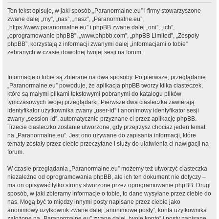
Ten tekst opisuje, w jaki sposób „Paranormalne.eu” i firmy stowarzyszone
zwane dalej „my”, „nas”, „nasz”, „Paranormalne.eu”,
„https://www.paranormalne.eu” i phpBB zwane dalej „oni”, „ich”,
„oprogramowanie phpBB”, „www.phpbb.com”, „phpBB Limited”, „Zespoły
phpBB”, korzystają z informacji zwanymi dalej „informacjami o tobie”
zebranych w czasie dowolnej twojej sesji na forum.
Informacje o tobie są zbierane na dwa sposoby. Po pierwsze, przeglądanie
„Paranormalne.eu” powoduje, że aplikacja phpBB tworzy kilka ciasteczek,
które są małymi plikami tekstowymi pobranymi do katalogu plików
tymczasowych twojej przeglądarki. Pierwsze dwa ciasteczka zawierają
identyfikator użytkownika zwany „user-id” i anonimowy identyfikator sesji
zwany „session-id”, automatycznie przyznane ci przez aplikację phpBB.
Trzecie ciasteczko zostanie utworzone, gdy przejrzysz chociaż jeden temat
na „Paranormalne.eu”. Jest ono używane do zapisania informacji, które
tematy zostały przez ciebie przeczytane i służy do ułatwienia ci nawigacji na
forum.
W czasie przeglądania „Paranormalne.eu” możemy też utworzyć ciasteczka
niezależne od oprogramowania phpBB, ale ich ten dokument nie dotyczy –
ma on opisywać tylko strony stworzone przez oprogramowanie phpBB. Drugi
sposób, w jaki zbieramy informacje o tobie, to dane wysyłane przez ciebie do
nas. Mogą być to między innymi posty napisane przez ciebie jako
anonimowy użytkownik zwane dalej „anonimowe posty”, konta użytkownika
założone na „Paranormalne.eu” zwane dalej „twoje konto” i posty napisane