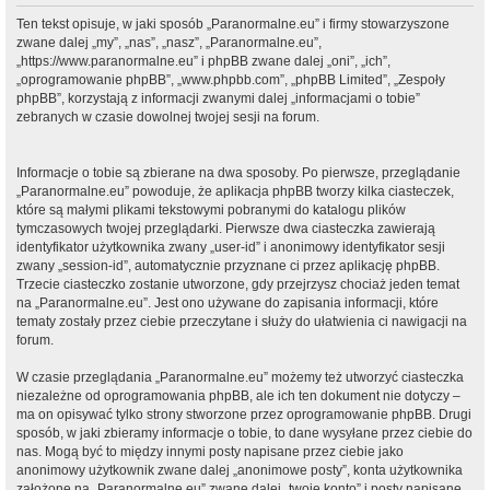
Ten tekst opisuje, w jaki sposób „Paranormalne.eu” i firmy stowarzyszone
zwane dalej „my”, „nas”, „nasz”, „Paranormalne.eu”,
„https://www.paranormalne.eu” i phpBB zwane dalej „oni”, „ich”,
„oprogramowanie phpBB”, „www.phpbb.com”, „phpBB Limited”, „Zespoły
phpBB”, korzystają z informacji zwanymi dalej „informacjami o tobie”
zebranych w czasie dowolnej twojej sesji na forum.
Informacje o tobie są zbierane na dwa sposoby. Po pierwsze, przeglądanie
„Paranormalne.eu” powoduje, że aplikacja phpBB tworzy kilka ciasteczek,
które są małymi plikami tekstowymi pobranymi do katalogu plików
tymczasowych twojej przeglądarki. Pierwsze dwa ciasteczka zawierają
identyfikator użytkownika zwany „user-id” i anonimowy identyfikator sesji
zwany „session-id”, automatycznie przyznane ci przez aplikację phpBB.
Trzecie ciasteczko zostanie utworzone, gdy przejrzysz chociaż jeden temat
na „Paranormalne.eu”. Jest ono używane do zapisania informacji, które
tematy zostały przez ciebie przeczytane i służy do ułatwienia ci nawigacji na
forum.
W czasie przeglądania „Paranormalne.eu” możemy też utworzyć ciasteczka
niezależne od oprogramowania phpBB, ale ich ten dokument nie dotyczy –
ma on opisywać tylko strony stworzone przez oprogramowanie phpBB. Drugi
sposób, w jaki zbieramy informacje o tobie, to dane wysyłane przez ciebie do
nas. Mogą być to między innymi posty napisane przez ciebie jako
anonimowy użytkownik zwane dalej „anonimowe posty”, konta użytkownika
założone na „Paranormalne.eu” zwane dalej „twoje konto” i posty napisane