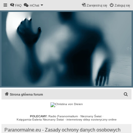
FAQ
mChat
Zarejestruj się
Zaloguj się
S
Strona główna forum
z
u
k
POLECAMY:
Radio Paranormalium
·
Nieznany Świat
·
Księgarnia-Galeria Nieznany Świat - internetowy sklep ezoteryczny online
a
Paranormalne.eu - Zasady ochrony danych osobowych
j