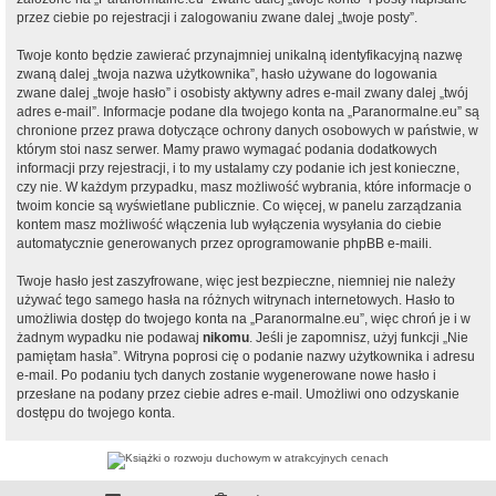
przez ciebie po rejestracji i zalogowaniu zwane dalej „twoje posty”.
Twoje konto będzie zawierać przynajmniej unikalną identyfikacyjną nazwę
zwaną dalej „twoja nazwa użytkownika”, hasło używane do logowania
zwane dalej „twoje hasło” i osobisty aktywny adres e-mail zwany dalej „twój
adres e-mail”. Informacje podane dla twojego konta na „Paranormalne.eu” są
chronione przez prawa dotyczące ochrony danych osobowych w państwie, w
którym stoi nasz serwer. Mamy prawo wymagać podania dodatkowych
informacji przy rejestracji, i to my ustalamy czy podanie ich jest konieczne,
czy nie. W każdym przypadku, masz możliwość wybrania, które informacje o
twoim koncie są wyświetlane publicznie. Co więcej, w panelu zarządzania
kontem masz możliwość włączenia lub wyłączenia wysyłania do ciebie
automatycznie generowanych przez oprogramowanie phpBB e-maili.
Twoje hasło jest zaszyfrowane, więc jest bezpieczne, niemniej nie należy
używać tego samego hasła na różnych witrynach internetowych. Hasło to
umożliwia dostęp do twojego konta na „Paranormalne.eu”, więc chroń je i w
żadnym wypadku nie podawaj
nikomu
. Jeśli je zapomnisz, użyj funkcji „Nie
pamiętam hasła”. Witryna poprosi cię o podanie nazwy użytkownika i adresu
e-mail. Po podaniu tych danych zostanie wygenerowane nowe hasło i
przesłane na podany przez ciebie adres e-mail. Umożliwi ono odzyskanie
dostępu do twojego konta.