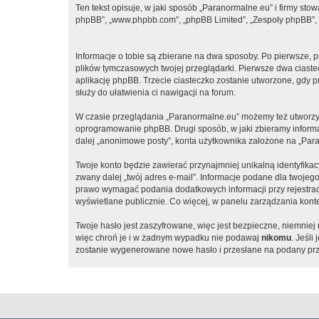
Ten tekst opisuje, w jaki sposób „Paranormalne.eu” i firmy sto
phpBB”, „www.phpbb.com”, „phpBB Limited”, „Zespoły phpBB”, ko
Informacje o tobie są zbierane na dwa sposoby. Po pierwsze, 
plików tymczasowych twojej przeglądarki. Pierwsze dwa ciastec
aplikację phpBB. Trzecie ciasteczko zostanie utworzone, gdy pr
służy do ułatwienia ci nawigacji na forum.
W czasie przeglądania „Paranormalne.eu” możemy też utworzyć
oprogramowanie phpBB. Drugi sposób, w jaki zbieramy informa
dalej „anonimowe posty”, konta użytkownika założone na „Paran
Twoje konto będzie zawierać przynajmniej unikalną identyfika
zwany dalej „twój adres e-mail”. Informacje podane dla twoj
prawo wymagać podania dodatkowych informacji przy rejestracji
wyświetlane publicznie. Co więcej, w panelu zarządzania ko
Twoje hasło jest zaszyfrowane, więc jest bezpieczne, niemnie
więc chroń je i w żadnym wypadku nie podawaj
nikomu
. Jeśli
zostanie wygenerowane nowe hasło i przesłane na podany prze