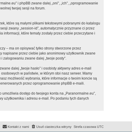
ormalne.eu” i phpBB zwane dalej „oni”, „ich”, „oprogramowanie
olnej twojej sesji na forum.
zek, które są małymi plikami tekstowymi pobranymi do katalogu
 sesji zwany „session-id”, automatycznie przyznane ci przez
informacji, które tematy zostały przez ciebie przeczytane i
zy – ma on opisywać tylko strony stworzone przez
sty napisane przez ciebie jako anonimowy użytkownik zwane
 i zalogowaniu zwane dalej „twoje posty”.
ane dalej „twoje hasło” i osobisty aktywny adres e-mail
h osobowych w państwie, w którym stoi nasz serwer. Mamy
masz możliwość wybrania, które informacje o twoim koncie są
e generowanych przez oprogramowanie phpBB e-maili.
to umożliwia dostęp do twojego konta na „Paranormalne.eu”,
azwy użytkownika i adresu e-mail. Po podaniu tych danych
Kontakt z nami
Usuń ciasteczka witryny
Strefa czasowa
UTC