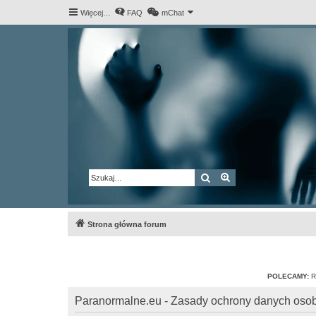
Więcej…
FAQ
mChat
Szukaj
Wyszukiwanie za
Strona główna forum
POLECAMY:
R
Paranormalne.eu - Zasady ochrony danych os