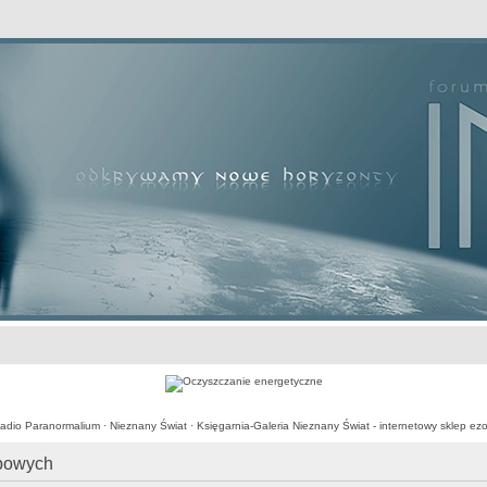
awansowane
adio Paranormalium
·
Nieznany Świat
·
Księgarnia-Galeria Nieznany Świat - internetowy sklep ezo
obowych