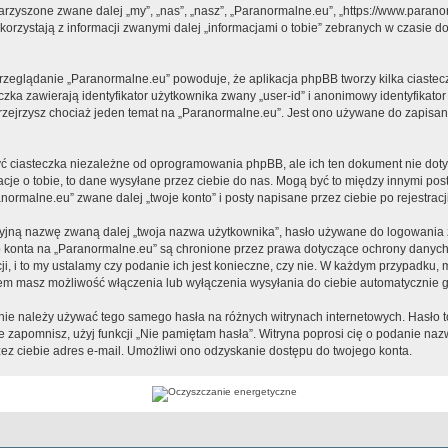
warzyszone zwane dalej „my”, „nas”, „nasz”, „Paranormalne.eu”, „https://www.paran
rzystają z informacji zwanymi dalej „informacjami o tobie” zebranych w czasie dow
przeglądanie „Paranormalne.eu” powoduje, że aplikacja phpBB tworzy kilka ciastec
zka zawierają identyfikator użytkownika zwany „user-id” i anonimowy identyfikator
zejrzysz chociaż jeden temat na „Paranormalne.eu”. Jest ono używane do zapisania 
 ciasteczka niezależne od oprogramowania phpBB, ale ich ten dokument nie dotyc
cje o tobie, to dane wysyłane przez ciebie do nas. Mogą być to między innymi po
ormalne.eu” zwane dalej „twoje konto” i posty napisane przez ciebie po rejestracji
cyjną nazwę zwaną dalej „twoja nazwa użytkownika”, hasło używane do logowania zw
ego konta na „Paranormalne.eu” są chronione przez prawa dotyczące ochrony danyc
, i to my ustalamy czy podanie ich jest konieczne, czy nie. W każdym przypadku, 
ntem masz możliwość włączenia lub wyłączenia wysyłania do ciebie automatyczni
j nie należy używać tego samego hasła na różnych witrynach internetowych. Hasło 
 je zapomnisz, użyj funkcji „Nie pamiętam hasła”. Witryna poprosi cię o podanie n
z ciebie adres e-mail. Umożliwi ono odzyskanie dostępu do twojego konta.