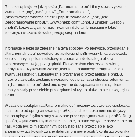
Ten tekst opisuje, w jaki sposób „Paranormalne.eu” i firmy stowarzyszone
zwane dalej „my”, „nas”, „nasz”, „Paranormalne.eu”,
„https://www.paranormalne.eu” i phpBB zwane dalej „oni”, „ich”,
„oprogramowanie phpBB”, „www.phpbb.com”, „phpBB Limited”, „Zespoły
phpBB”, korzystają z informacji zwanymi dalej „informacjami o tobie”
zebranych w czasie dowolnej twojej sesji na forum.
Informacje o tobie są zbierane na dwa sposoby. Po pierwsze, przeglądanie
„Paranormalne.eu” powoduje, że aplikacja phpBB tworzy kilka ciasteczek,
które są małymi plikami tekstowymi pobranymi do katalogu plików
tymczasowych twojej przeglądarki. Pierwsze dwa ciasteczka zawierają
identyfikator użytkownika zwany „user-id” i anonimowy identyfikator sesji
zwany „session-id”, automatycznie przyznane ci przez aplikację phpBB.
Trzecie ciasteczko zostanie utworzone, gdy przejrzysz chociaż jeden temat
na „Paranormalne.eu”. Jest ono używane do zapisania informacji, które
tematy zostały przez ciebie przeczytane i służy do ułatwienia ci nawigacji na
forum.
W czasie przeglądania „Paranormalne.eu” możemy też utworzyć ciasteczka
niezależne od oprogramowania phpBB, ale ich ten dokument nie dotyczy –
ma on opisywać tylko strony stworzone przez oprogramowanie phpBB. Drugi
sposób, w jaki zbieramy informacje o tobie, to dane wysyłane przez ciebie do
nas. Mogą być to między innymi posty napisane przez ciebie jako
anonimowy użytkownik zwane dalej „anonimowe posty”, konta użytkownika
założone na „Paranormalne.eu” zwane dalej „twoje konto” i posty napisane