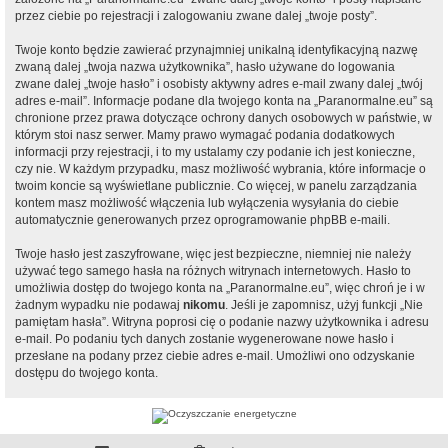
przez ciebie po rejestracji i zalogowaniu zwane dalej „twoje posty”.
Twoje konto będzie zawierać przynajmniej unikalną identyfikacyjną nazwę
zwaną dalej „twoja nazwa użytkownika”, hasło używane do logowania
zwane dalej „twoje hasło” i osobisty aktywny adres e-mail zwany dalej „twój
adres e-mail”. Informacje podane dla twojego konta na „Paranormalne.eu” są
chronione przez prawa dotyczące ochrony danych osobowych w państwie, w
którym stoi nasz serwer. Mamy prawo wymagać podania dodatkowych
informacji przy rejestracji, i to my ustalamy czy podanie ich jest konieczne,
czy nie. W każdym przypadku, masz możliwość wybrania, które informacje o
twoim koncie są wyświetlane publicznie. Co więcej, w panelu zarządzania
kontem masz możliwość włączenia lub wyłączenia wysyłania do ciebie
automatycznie generowanych przez oprogramowanie phpBB e-maili.
Twoje hasło jest zaszyfrowane, więc jest bezpieczne, niemniej nie należy
używać tego samego hasła na różnych witrynach internetowych. Hasło to
umożliwia dostęp do twojego konta na „Paranormalne.eu”, więc chroń je i w
żadnym wypadku nie podawaj
nikomu
. Jeśli je zapomnisz, użyj funkcji „Nie
pamiętam hasła”. Witryna poprosi cię o podanie nazwy użytkownika i adresu
e-mail. Po podaniu tych danych zostanie wygenerowane nowe hasło i
przesłane na podany przez ciebie adres e-mail. Umożliwi ono odzyskanie
dostępu do twojego konta.