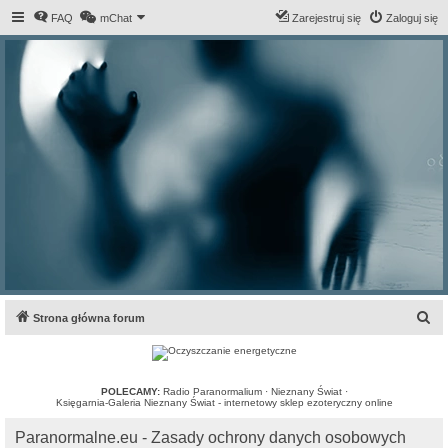
FAQ
mChat
Zarejestruj się
Zaloguj się
S
Strona główna forum
z
u
k
POLECAMY:
Radio Paranormalium
·
Nieznany Świat
·
Księgarnia-Galeria Nieznany Świat - internetowy sklep ezoteryczny online
a
Paranormalne.eu - Zasady ochrony danych osobowych
j