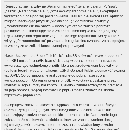
Rejestrując się na witrynie „Paranormalne.eu”, zwanej dalej „my”, ”nas”,
„nasza”, „Paranormalne.eu”, „https://www.paranormalne.eu”, akceptujesz
wyszczególnione poniżej postanowienia. Jeśli ich nie akceptujesz, opuść to
miejsce, naciskając przycisk „Nie akceptuję”. Administracja witryny
„Paranormalne.eu” ma prawo w dowolnym czasie zmienić poniższe
postanowienia, informując cię o zmianach, niemniej wskazane jest, aby
użytkownicy sami regularnie zaglądali do tego regulaminu. Korzystanie z
witryny „Paranormalne.eu” po zmianach regulaminu oznacza, że akceptujesz
te zmiany ze wszelkimi konsekwencjami prawnymi.
Nasze fora zwane też „one”, „ich”, „je”, „phpBB software”, „www.phpbb.com”,
„phpBB Limited”, „phpBB Teams” działają w oparciu o oprogramowanie
wykorzystujące technologię phpBB, która jest środowiskiem typu witryny
(bulletin board), wydane na licencji „
GNU General Public License v2
” zwanej
też „GPL”. Oprogramowanie jest dostępne do pobrania ze strony
www.phpbb.com
. Oprogramowanie phpBB tylko ułatwia dyskusje przez
internet, a jego autorzy nie kontrolują tekstów zamieszczanych w internecie
za jego pomocą. Więcej informacji o phpBB można znaleźć na stronie
https://www.phpbb.com/
.
Akceptujesz zakaz publikowania wypowiedzi o charakterze obraźliwym,
oszczerczym, propagującym treści niezgodne z polskim prawem lub
naruszającym cudze prawa autorskie i dobra osobiste. Naruszenie tego
zakazu może skutkować dla ciebie całkowitym zablokowaniem dostępu do
tej witryny, a twój dostawca internetu zostanie powiadomiony o twoim
niewłaściwym zachowaniu. Wyrażasz zgodę na to, że „Paranormalne.eu”