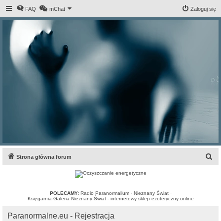
FAQ
mChat
Zaloguj się
S
Strona główna forum
z
u
k
POLECAMY:
Radio Paranormalium
·
Nieznany Świat
·
Księgarnia-Galeria Nieznany Świat - internetowy sklep ezoteryczny online
a
Paranormalne.eu - Rejestracja
j