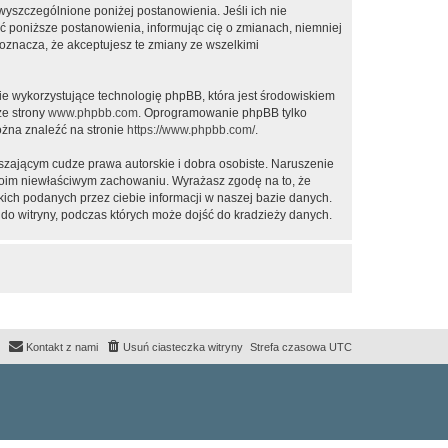
 wyszczególnione poniżej postanowienia. Jeśli ich nie
ić poniższe postanowienia, informując cię o zmianach, niemniej
oznacza, że akceptujesz te zmiany ze wszelkimi
ie wykorzystujące technologię phpBB, która jest środowiskiem
ze strony
www.phpbb.com
. Oprogramowanie phpBB tylko
ożna znaleźć na stronie
https://www.phpbb.com/
.
zającym cudze prawa autorskie i dobra osobiste. Naruszenie
twoim niewłaściwym zachowaniu. Wyrażasz zgodę na to, że
ich podanych przez ciebie informacji w naszej bazie danych.
do witryny, podczas których może dojść do kradzieży danych.
Kontakt z nami
Usuń ciasteczka witryny
Strefa czasowa
UTC