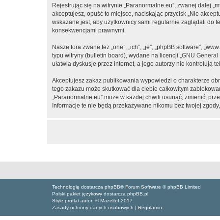
Rejestrując się na witrynie „Paranormalne.eu”, zwanej dalej „m
akceptujesz, opuść to miejsce, naciskając przycisk „Nie akcep
wskazane jest, aby użytkownicy sami regularnie zaglądali do 
konsekwencjami prawnymi.
Nasze fora zwane też „one”, „ich”, „je”, „phpBB software”, „
typu witryny (bulletin board), wydane na licencji „
GNU General P
ułatwia dyskusje przez internet, a jego autorzy nie kontroluj
Akceptujesz zakaz publikowania wypowiedzi o charakterze obr
tego zakazu może skutkować dla ciebie całkowitym zablokowan
„Paranormalne.eu” może w każdej chwili usunąć, zmienić, prze
Informacje te nie będą przekazywane nikomu bez twojej zgody,
Technologię dostarcza phpBB® Forum Software © phpBB Limited
Polski pakiet językowy dostarcza phpBB.pl
Style proflat autor: ©
Mazeltof
2017
Zasady ochrony danych osobowych
|
Regulamin