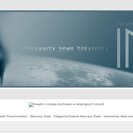
awansowane
adio Paranormalium
·
Nieznany Świat
·
Księgarnia-Galeria Nieznany Świat - internetowy sklep ezo