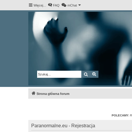
Więcej…
FAQ
mChat
Szukaj
Wyszukiwanie za
Strona główna forum
POLECAMY:
R
Paranormalne.eu - Rejestracja