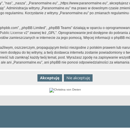
y”, ”nas”, „nasza”, „Paranormalne.eu”, „https://www.paranormalne.eu”, akceptujesz
tuję”. Administracja witryny „Paranormalne.eu” ma prawo w dowolnym czasie zmien
tego regulaminu. Korzystanie z witryny „Paranormalne.eu” po zmianach regulaminu 
www.phpbb.com”, „phpBB Limited”, „phpBB Teams” działają w oparciu o oprogramowan
ublic License v2
” zwanej też „GPL”. Oprogramowanie jest dostępne do pobrania 
ą tekstów zamieszczanych w internecie za jego pomocą. Więcej informacji o phpBB m
aźliwym, oszczerczym, propagującym treści niezgodne z polskim prawem lub narus
iem dostępu do tej witryny, a twój dostawca internetu zostanie powiadomiony o 
nieść lub zamknąć każdy twój temat, post. Wyrażasz zgodę na zapisywanie wszystk
 ale ani „Paranormalne.eu”, ani phpBB nie ponosi odpowiedzialności za włamania 