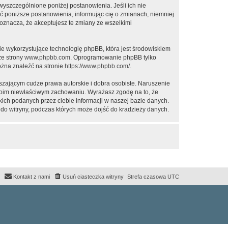
 wyszczególnione poniżej postanowienia. Jeśli ich nie
ić poniższe postanowienia, informując cię o zmianach, niemniej
oznacza, że akceptujesz te zmiany ze wszelkimi
ie wykorzystujące technologię phpBB, która jest środowiskiem
ze strony
www.phpbb.com
. Oprogramowanie phpBB tylko
ożna znaleźć na stronie
https://www.phpbb.com/
.
zającym cudze prawa autorskie i dobra osobiste. Naruszenie
twoim niewłaściwym zachowaniu. Wyrażasz zgodę na to, że
ich podanych przez ciebie informacji w naszej bazie danych.
do witryny, podczas których może dojść do kradzieży danych.
Kontakt z nami
Usuń ciasteczka witryny
Strefa czasowa
UTC