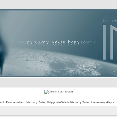
awansowane
adio Paranormalium
·
Nieznany Świat
·
Księgarnia-Galeria Nieznany Świat - internetowy sklep ezo