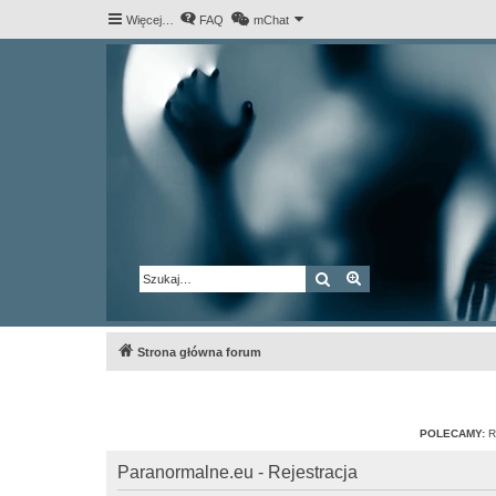
Więcej…
FAQ
mChat
Szukaj
Wyszukiwanie za
Strona główna forum
POLECAMY:
R
Paranormalne.eu - Rejestracja