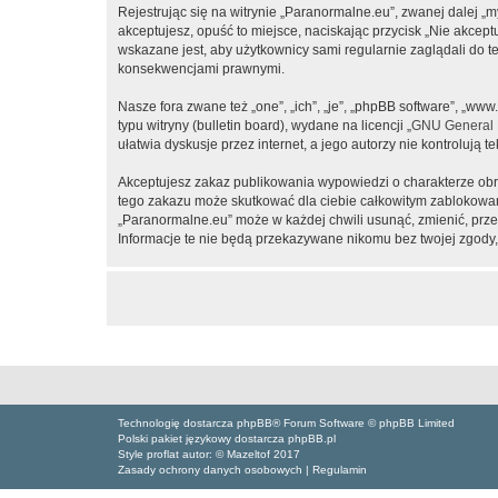
Rejestrując się na witrynie „Paranormalne.eu”, zwanej dalej „m
akceptujesz, opuść to miejsce, naciskając przycisk „Nie akcep
wskazane jest, aby użytkownicy sami regularnie zaglądali do 
konsekwencjami prawnymi.
Nasze fora zwane też „one”, „ich”, „je”, „phpBB software”, „
typu witryny (bulletin board), wydane na licencji „
GNU General P
ułatwia dyskusje przez internet, a jego autorzy nie kontroluj
Akceptujesz zakaz publikowania wypowiedzi o charakterze obr
tego zakazu może skutkować dla ciebie całkowitym zablokowan
„Paranormalne.eu” może w każdej chwili usunąć, zmienić, prze
Informacje te nie będą przekazywane nikomu bez twojej zgody,
Technologię dostarcza phpBB® Forum Software © phpBB Limited
Polski pakiet językowy dostarcza phpBB.pl
Style proflat autor: ©
Mazeltof
2017
Zasady ochrony danych osobowych
|
Regulamin