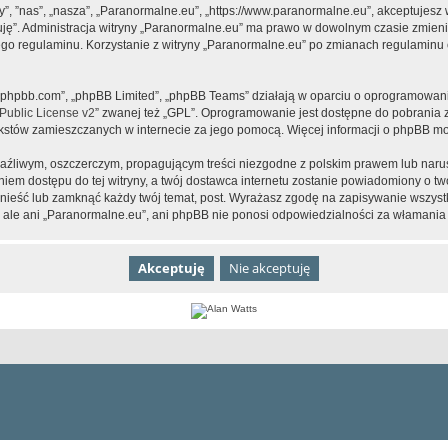
y”, ”nas”, „nasza”, „Paranormalne.eu”, „https://www.paranormalne.eu”, akceptujesz
tuję”. Administracja witryny „Paranormalne.eu” ma prawo w dowolnym czasie zmien
tego regulaminu. Korzystanie z witryny „Paranormalne.eu” po zmianach regulaminu 
www.phpbb.com”, „phpBB Limited”, „phpBB Teams” działają w oparciu o oprogramowan
ublic License v2
” zwanej też „GPL”. Oprogramowanie jest dostępne do pobrania 
ą tekstów zamieszczanych w internecie za jego pomocą. Więcej informacji o phpBB m
aźliwym, oszczerczym, propagującym treści niezgodne z polskim prawem lub narus
iem dostępu do tej witryny, a twój dostawca internetu zostanie powiadomiony o 
nieść lub zamknąć każdy twój temat, post. Wyrażasz zgodę na zapisywanie wszystk
 ale ani „Paranormalne.eu”, ani phpBB nie ponosi odpowiedzialności za włamania 