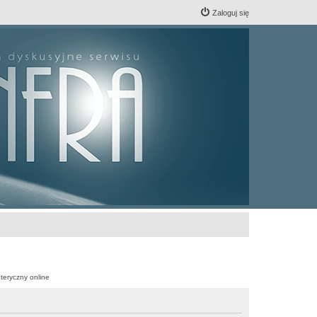
Zaloguj się
teryczny online