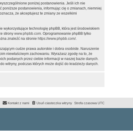
 wyszczególnione poniżej postanowienia. Jeśli ich nie
ić poniższe postanowienia, informując cię o zmianach, niemniej
oznacza, że akceptujesz te zmiany ze wszelkimi
ie wykorzystujące technologię phpBB, która jest środowiskiem
ze strony
www.phpbb.com
. Oprogramowanie phpBB tylko
ożna znaleźć na stronie
https://www.phpbb.com/
.
zającym cudze prawa autorskie i dobra osobiste. Naruszenie
twoim niewłaściwym zachowaniu. Wyrażasz zgodę na to, że
ich podanych przez ciebie informacji w naszej bazie danych.
do witryny, podczas których może dojść do kradzieży danych.
Kontakt z nami
Usuń ciasteczka witryny
Strefa czasowa
UTC