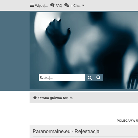
Więcej…
FAQ
mChat
Szukaj
Wyszukiwanie za
Strona główna forum
POLECAMY:
R
Paranormalne.eu - Rejestracja