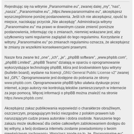
Rejestrując się na witrynie „Paranormalne.eu”, zwanej dalej „my”, ”nas”,
„nasza”, „Paranormalne.eu”, „https://www.paranormalne.eu”, akceptujesz
wyszczególnione poniżej postanowienia. Jeśli ich nie akceptujesz, opuść to
miejsce, naciskając przycisk „Nie akceptuję”. Administracja witryny
„Paranormalne.eu” ma prawo w dowolnym czasie zmienić poniższe
postanowienia, informując cię o zmianach, niemniej wskazane jest, aby
użytkownicy sami regularnie zaglądali do tego regulaminu. Korzystanie z
witryny „Paranormalne.eu” po zmianach regulaminu oznacza, że akceptujesz
te zmiany ze wszelkimi konsekwencjami prawnymi.
Nasze fora zwane też „one”, „ich”, „je”, „phpBB software”, „www.phpbb.com”,
„phpBB Limited”, „phpBB Teams” działają w oparciu o oprogramowanie
wykorzystujące technologię phpBB, która jest środowiskiem typu witryny
(bulletin board), wydane na licencji „
GNU General Public License v2
” zwanej
też „GPL”. Oprogramowanie jest dostępne do pobrania ze strony
www.phpbb.com
. Oprogramowanie phpBB tylko ułatwia dyskusje przez
internet, a jego autorzy nie kontrolują tekstów zamieszczanych w internecie
za jego pomocą. Więcej informacji o phpBB można znaleźć na stronie
https://www.phpbb.com/
.
Akceptujesz zakaz publikowania wypowiedzi o charakterze obraźliwym,
oszczerczym, propagującym treści niezgodne z polskim prawem lub
naruszającym cudze prawa autorskie i dobra osobiste. Naruszenie tego
zakazu może skutkować dla ciebie całkowitym zablokowaniem dostępu do
tej witryny, a twój dostawca internetu zostanie powiadomiony o twoim
niewłaściwym zachowaniu. Wyrażasz zgodę na to, że „Paranormalne.eu”