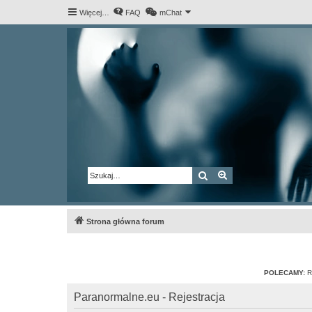
Więcej…
FAQ
mChat
Szukaj
Wyszukiwanie za
Strona główna forum
POLECAMY:
R
Paranormalne.eu - Rejestracja