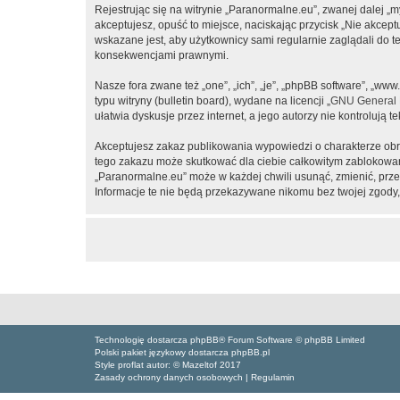
Rejestrując się na witrynie „Paranormalne.eu”, zwanej dalej „m
akceptujesz, opuść to miejsce, naciskając przycisk „Nie akcep
wskazane jest, aby użytkownicy sami regularnie zaglądali do 
konsekwencjami prawnymi.
Nasze fora zwane też „one”, „ich”, „je”, „phpBB software”, „
typu witryny (bulletin board), wydane na licencji „
GNU General P
ułatwia dyskusje przez internet, a jego autorzy nie kontroluj
Akceptujesz zakaz publikowania wypowiedzi o charakterze obr
tego zakazu może skutkować dla ciebie całkowitym zablokowan
„Paranormalne.eu” może w każdej chwili usunąć, zmienić, prze
Informacje te nie będą przekazywane nikomu bez twojej zgody,
Technologię dostarcza phpBB® Forum Software © phpBB Limited
Polski pakiet językowy dostarcza phpBB.pl
Style proflat autor: ©
Mazeltof
2017
Zasady ochrony danych osobowych
|
Regulamin