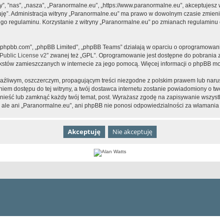
y”, ”nas”, „nasza”, „Paranormalne.eu”, „https://www.paranormalne.eu”, akceptujesz
tuję”. Administracja witryny „Paranormalne.eu” ma prawo w dowolnym czasie zmien
tego regulaminu. Korzystanie z witryny „Paranormalne.eu” po zmianach regulaminu 
www.phpbb.com”, „phpBB Limited”, „phpBB Teams” działają w oparciu o oprogramowan
ublic License v2
” zwanej też „GPL”. Oprogramowanie jest dostępne do pobrania 
ą tekstów zamieszczanych w internecie za jego pomocą. Więcej informacji o phpBB m
aźliwym, oszczerczym, propagującym treści niezgodne z polskim prawem lub narus
iem dostępu do tej witryny, a twój dostawca internetu zostanie powiadomiony o 
nieść lub zamknąć każdy twój temat, post. Wyrażasz zgodę na zapisywanie wszystk
 ale ani „Paranormalne.eu”, ani phpBB nie ponosi odpowiedzialności za włamania 