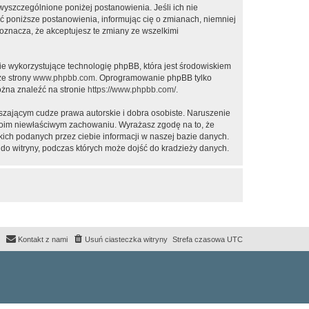
 wyszczególnione poniżej postanowienia. Jeśli ich nie
ić poniższe postanowienia, informując cię o zmianach, niemniej
oznacza, że akceptujesz te zmiany ze wszelkimi
ie wykorzystujące technologię phpBB, która jest środowiskiem
ze strony
www.phpbb.com
. Oprogramowanie phpBB tylko
ożna znaleźć na stronie
https://www.phpbb.com/
.
zającym cudze prawa autorskie i dobra osobiste. Naruszenie
twoim niewłaściwym zachowaniu. Wyrażasz zgodę na to, że
ich podanych przez ciebie informacji w naszej bazie danych.
do witryny, podczas których może dojść do kradzieży danych.
Kontakt z nami
Usuń ciasteczka witryny
Strefa czasowa
UTC