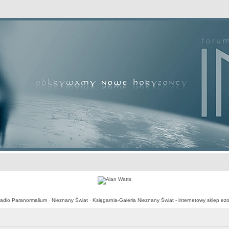
awansowane
adio Paranormalium
·
Nieznany Świat
·
Księgarnia-Galeria Nieznany Świat - internetowy sklep ezo