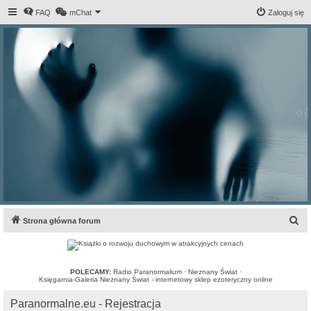
FAQ
mChat
Zaloguj się
S
Strona główna forum
z
u
k
POLECAMY:
Radio Paranormalium
·
Nieznany Świat
·
Księgarnia-Galeria Nieznany Świat - internetowy sklep ezoteryczny online
a
Paranormalne.eu - Rejestracja
j