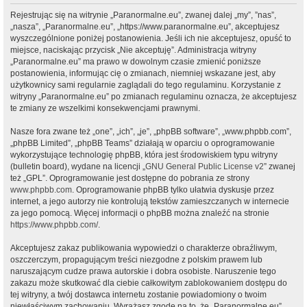
Rejestrując się na witrynie „Paranormalne.eu”, zwanej dalej „my”, ”nas”,
„nasza”, „Paranormalne.eu”, „https://www.paranormalne.eu”, akceptujesz
wyszczególnione poniżej postanowienia. Jeśli ich nie akceptujesz, opuść to
miejsce, naciskając przycisk „Nie akceptuję”. Administracja witryny
„Paranormalne.eu” ma prawo w dowolnym czasie zmienić poniższe
postanowienia, informując cię o zmianach, niemniej wskazane jest, aby
użytkownicy sami regularnie zaglądali do tego regulaminu. Korzystanie z
witryny „Paranormalne.eu” po zmianach regulaminu oznacza, że akceptujesz
te zmiany ze wszelkimi konsekwencjami prawnymi.
Nasze fora zwane też „one”, „ich”, „je”, „phpBB software”, „www.phpbb.com”,
„phpBB Limited”, „phpBB Teams” działają w oparciu o oprogramowanie
wykorzystujące technologię phpBB, która jest środowiskiem typu witryny
(bulletin board), wydane na licencji „
GNU General Public License v2
” zwanej
też „GPL”. Oprogramowanie jest dostępne do pobrania ze strony
www.phpbb.com
. Oprogramowanie phpBB tylko ułatwia dyskusje przez
internet, a jego autorzy nie kontrolują tekstów zamieszczanych w internecie
za jego pomocą. Więcej informacji o phpBB można znaleźć na stronie
https://www.phpbb.com/
.
Akceptujesz zakaz publikowania wypowiedzi o charakterze obraźliwym,
oszczerczym, propagującym treści niezgodne z polskim prawem lub
naruszającym cudze prawa autorskie i dobra osobiste. Naruszenie tego
zakazu może skutkować dla ciebie całkowitym zablokowaniem dostępu do
tej witryny, a twój dostawca internetu zostanie powiadomiony o twoim
niewłaściwym zachowaniu. Wyrażasz zgodę na to, że „Paranormalne.eu”