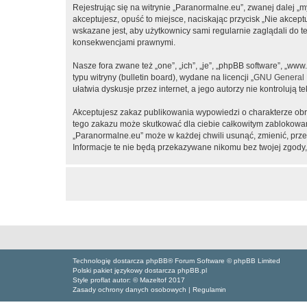
Rejestrując się na witrynie „Paranormalne.eu”, zwanej dalej „m
akceptujesz, opuść to miejsce, naciskając przycisk „Nie akcep
wskazane jest, aby użytkownicy sami regularnie zaglądali do 
konsekwencjami prawnymi.
Nasze fora zwane też „one”, „ich”, „je”, „phpBB software”, „
typu witryny (bulletin board), wydane na licencji „
GNU General P
ułatwia dyskusje przez internet, a jego autorzy nie kontroluj
Akceptujesz zakaz publikowania wypowiedzi o charakterze obr
tego zakazu może skutkować dla ciebie całkowitym zablokowan
„Paranormalne.eu” może w każdej chwili usunąć, zmienić, prze
Informacje te nie będą przekazywane nikomu bez twojej zgody,
Technologię dostarcza phpBB® Forum Software © phpBB Limited
Polski pakiet językowy dostarcza phpBB.pl
Style proflat autor: ©
Mazeltof
2017
Zasady ochrony danych osobowych
|
Regulamin