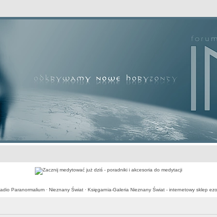
awansowane
adio Paranormalium
·
Nieznany Świat
·
Księgarnia-Galeria Nieznany Świat - internetowy sklep ezo