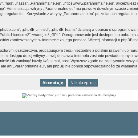
y”, ”nas”, „nasza”, „Paranormalne.eu”, „https://www.paranormalne.eu”, akceptujesz
tuję”. Administracja witryny „Paranormalne.eu” ma prawo w dowolnym czasie zmien
tego regulaminu. Korzystanie z witryny „Paranormalne.eu” po zmianach regulaminu 
www.phpbb.com”, „phpBB Limited”, „phpBB Teams” działają w oparciu o oprogramowan
ublic License v2
” zwanej też „GPL”. Oprogramowanie jest dostępne do pobrania 
ą tekstów zamieszczanych w internecie za jego pomocą. Więcej informacji o phpBB m
aźliwym, oszczerczym, propagującym treści niezgodne z polskim prawem lub narus
iem dostępu do tej witryny, a twój dostawca internetu zostanie powiadomiony o 
nieść lub zamknąć każdy twój temat, post. Wyrażasz zgodę na zapisywanie wszystk
 ale ani „Paranormalne.eu”, ani phpBB nie ponosi odpowiedzialności za włamania 