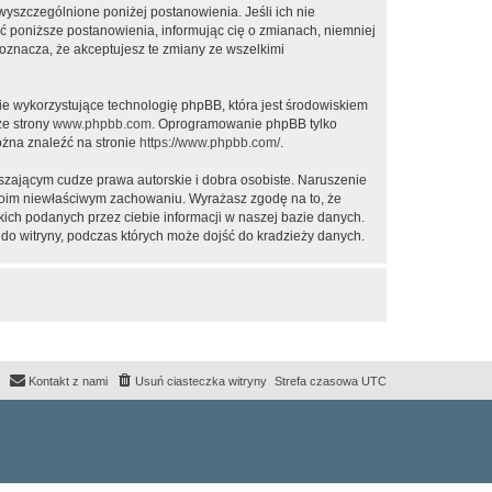
 wyszczególnione poniżej postanowienia. Jeśli ich nie
ić poniższe postanowienia, informując cię o zmianach, niemniej
oznacza, że akceptujesz te zmiany ze wszelkimi
ie wykorzystujące technologię phpBB, która jest środowiskiem
ze strony
www.phpbb.com
. Oprogramowanie phpBB tylko
ożna znaleźć na stronie
https://www.phpbb.com/
.
zającym cudze prawa autorskie i dobra osobiste. Naruszenie
twoim niewłaściwym zachowaniu. Wyrażasz zgodę na to, że
ich podanych przez ciebie informacji w naszej bazie danych.
do witryny, podczas których może dojść do kradzieży danych.
Kontakt z nami
Usuń ciasteczka witryny
Strefa czasowa
UTC