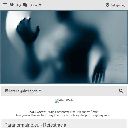
FAQ
mChat
Zaloguj się
S
Strona główna forum
z
u
k
POLECAMY:
Radio Paranormalium
·
Nieznany Świat
·
Księgarnia-Galeria Nieznany Świat - internetowy sklep ezoteryczny online
a
Paranormalne.eu - Rejestracja
j