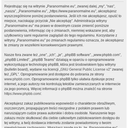
Rejestrując się na witrynie „Paranormalne.eu”, zwanej dalej „my”, ”nas”,
„nasza”, „Paranormalne.eu”, „https://www.paranormalne.eu”, akceptujesz
wyszczególnione poniżej postanowienia. Jeśli ich nie akceptujesz, opuść to
miejsce, naciskając przycisk „Nie akceptuję”. Administracja witryny
„Paranormalne.eu” ma prawo w dowolnym czasie zmienić poniższe
postanowienia, informując cię o zmianach, niemniej wskazane jest, aby
użytkownicy sami regularnie zaglądali do tego regulaminu. Korzystanie z
witryny „Paranormalne.eu” po zmianach regulaminu oznacza, że akceptujesz
te zmiany ze wszelkimi konsekwencjami prawnymi.
Nasze fora zwane też „one”, „ich”, „je”, „phpBB software”, „www.phpbb.com”,
„phpBB Limited”, „phpBB Teams” działają w oparciu o oprogramowanie
wykorzystujące technologię phpBB, która jest środowiskiem typu witryny
(bulletin board), wydane na licencji „
GNU General Public License v2
” zwanej
też „GPL”. Oprogramowanie jest dostępne do pobrania ze strony
www.phpbb.com
. Oprogramowanie phpBB tylko ułatwia dyskusje przez
internet, a jego autorzy nie kontrolują tekstów zamieszczanych w internecie
za jego pomocą. Więcej informacji o phpBB można znaleźć na stronie
https://www.phpbb.com/
.
Akceptujesz zakaz publikowania wypowiedzi o charakterze obraźliwym,
oszczerczym, propagującym treści niezgodne z polskim prawem lub
naruszającym cudze prawa autorskie i dobra osobiste. Naruszenie tego
zakazu może skutkować dla ciebie całkowitym zablokowaniem dostępu do
tej witryny, a twój dostawca internetu zostanie powiadomiony o twoim
niewłaściwym zachowaniu. Wyrażasz zgodę na to, że „Paranormalne.eu”