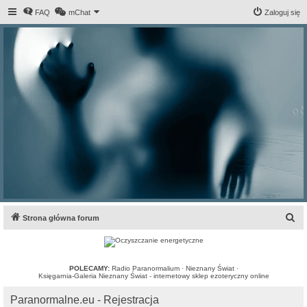
FAQ
mChat
Zaloguj się
S
Strona główna forum
z
u
k
POLECAMY:
Radio Paranormalium
·
Nieznany Świat
·
Księgarnia-Galeria Nieznany Świat - internetowy sklep ezoteryczny online
a
Paranormalne.eu - Rejestracja
j