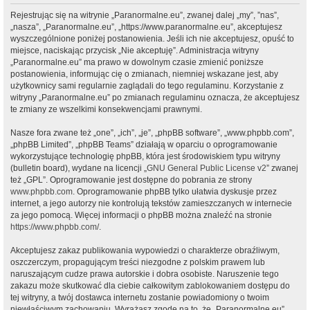
Rejestrując się na witrynie „Paranormalne.eu”, zwanej dalej „my”, ”nas”,
„nasza”, „Paranormalne.eu”, „https://www.paranormalne.eu”, akceptujesz
wyszczególnione poniżej postanowienia. Jeśli ich nie akceptujesz, opuść to
miejsce, naciskając przycisk „Nie akceptuję”. Administracja witryny
„Paranormalne.eu” ma prawo w dowolnym czasie zmienić poniższe
postanowienia, informując cię o zmianach, niemniej wskazane jest, aby
użytkownicy sami regularnie zaglądali do tego regulaminu. Korzystanie z
witryny „Paranormalne.eu” po zmianach regulaminu oznacza, że akceptujesz
te zmiany ze wszelkimi konsekwencjami prawnymi.
Nasze fora zwane też „one”, „ich”, „je”, „phpBB software”, „www.phpbb.com”,
„phpBB Limited”, „phpBB Teams” działają w oparciu o oprogramowanie
wykorzystujące technologię phpBB, która jest środowiskiem typu witryny
(bulletin board), wydane na licencji „
GNU General Public License v2
” zwanej
też „GPL”. Oprogramowanie jest dostępne do pobrania ze strony
www.phpbb.com
. Oprogramowanie phpBB tylko ułatwia dyskusje przez
internet, a jego autorzy nie kontrolują tekstów zamieszczanych w internecie
za jego pomocą. Więcej informacji o phpBB można znaleźć na stronie
https://www.phpbb.com/
.
Akceptujesz zakaz publikowania wypowiedzi o charakterze obraźliwym,
oszczerczym, propagującym treści niezgodne z polskim prawem lub
naruszającym cudze prawa autorskie i dobra osobiste. Naruszenie tego
zakazu może skutkować dla ciebie całkowitym zablokowaniem dostępu do
tej witryny, a twój dostawca internetu zostanie powiadomiony o twoim
niewłaściwym zachowaniu. Wyrażasz zgodę na to, że „Paranormalne.eu”