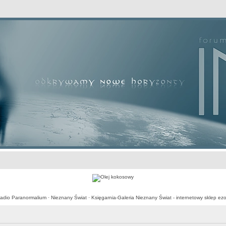
awansowane
adio Paranormalium
·
Nieznany Świat
·
Księgarnia-Galeria Nieznany Świat - internetowy sklep ezo