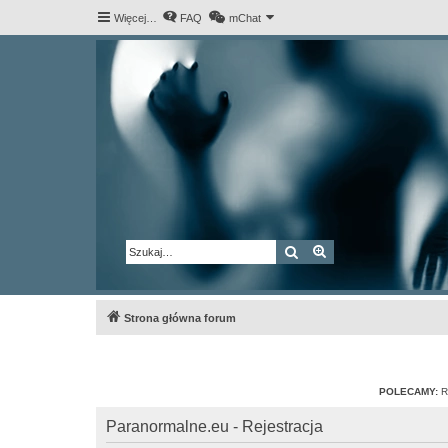
Więcej…
FAQ
mChat
Szukaj
Wyszukiwanie za
Strona główna forum
POLECAMY:
R
Paranormalne.eu - Rejestracja