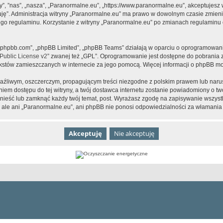
y”, ”nas”, „nasza”, „Paranormalne.eu”, „https://www.paranormalne.eu”, akceptujesz
tuję”. Administracja witryny „Paranormalne.eu” ma prawo w dowolnym czasie zmien
tego regulaminu. Korzystanie z witryny „Paranormalne.eu” po zmianach regulaminu 
www.phpbb.com”, „phpBB Limited”, „phpBB Teams” działają w oparciu o oprogramowan
ublic License v2
” zwanej też „GPL”. Oprogramowanie jest dostępne do pobrania 
ą tekstów zamieszczanych w internecie za jego pomocą. Więcej informacji o phpBB m
aźliwym, oszczerczym, propagującym treści niezgodne z polskim prawem lub narus
iem dostępu do tej witryny, a twój dostawca internetu zostanie powiadomiony o 
nieść lub zamknąć każdy twój temat, post. Wyrażasz zgodę na zapisywanie wszystk
 ale ani „Paranormalne.eu”, ani phpBB nie ponosi odpowiedzialności za włamania 