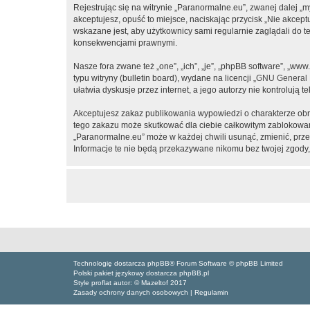
Rejestrując się na witrynie „Paranormalne.eu”, zwanej dalej „m
akceptujesz, opuść to miejsce, naciskając przycisk „Nie akcep
wskazane jest, aby użytkownicy sami regularnie zaglądali do 
konsekwencjami prawnymi.
Nasze fora zwane też „one”, „ich”, „je”, „phpBB software”, „
typu witryny (bulletin board), wydane na licencji „
GNU General P
ułatwia dyskusje przez internet, a jego autorzy nie kontroluj
Akceptujesz zakaz publikowania wypowiedzi o charakterze obr
tego zakazu może skutkować dla ciebie całkowitym zablokowan
„Paranormalne.eu” może w każdej chwili usunąć, zmienić, prze
Informacje te nie będą przekazywane nikomu bez twojej zgody,
Technologię dostarcza phpBB® Forum Software © phpBB Limited
Polski pakiet językowy dostarcza phpBB.pl
Style proflat autor: ©
Mazeltof
2017
Zasady ochrony danych osobowych
|
Regulamin