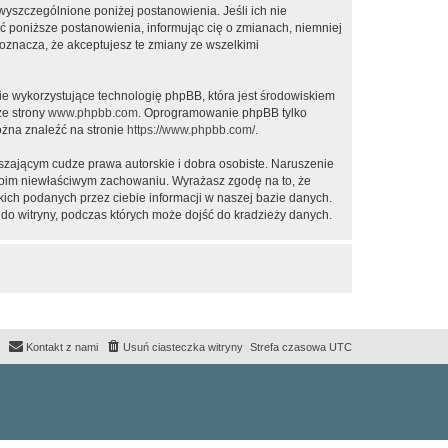
 wyszczególnione poniżej postanowienia. Jeśli ich nie
ić poniższe postanowienia, informując cię o zmianach, niemniej
oznacza, że akceptujesz te zmiany ze wszelkimi
ie wykorzystujące technologię phpBB, która jest środowiskiem
ze strony
www.phpbb.com
. Oprogramowanie phpBB tylko
ożna znaleźć na stronie
https://www.phpbb.com/
.
zającym cudze prawa autorskie i dobra osobiste. Naruszenie
twoim niewłaściwym zachowaniu. Wyrażasz zgodę na to, że
ich podanych przez ciebie informacji w naszej bazie danych.
do witryny, podczas których może dojść do kradzieży danych.
Kontakt z nami
Usuń ciasteczka witryny
Strefa czasowa
UTC