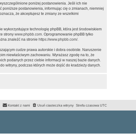
 wyszczególnione poniżej postanowienia. Jeśli ich nie
ić poniższe postanowienia, informując cię o zmianach, niemniej
oznacza, że akceptujesz te zmiany ze wszelkimi
ie wykorzystujące technologię phpBB, która jest środowiskiem
ze strony
www.phpbb.com
. Oprogramowanie phpBB tylko
ożna znaleźć na stronie
https://www.phpbb.com/
.
zającym cudze prawa autorskie i dobra osobiste. Naruszenie
twoim niewłaściwym zachowaniu. Wyrażasz zgodę na to, że
ich podanych przez ciebie informacji w naszej bazie danych.
do witryny, podczas których może dojść do kradzieży danych.
Kontakt z nami
Usuń ciasteczka witryny
Strefa czasowa
UTC