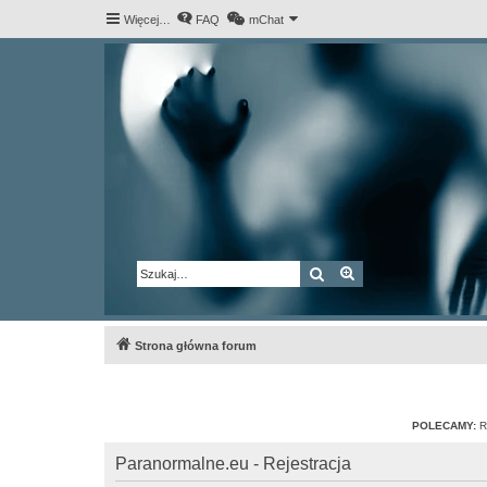
Więcej…
FAQ
mChat
Szukaj
Wyszukiwanie za
Strona główna forum
POLECAMY:
R
Paranormalne.eu - Rejestracja