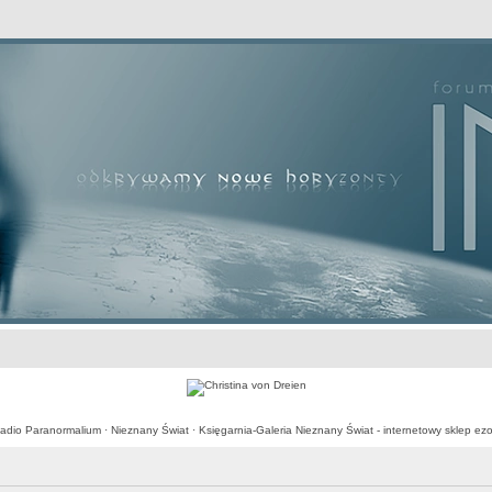
awansowane
adio Paranormalium
·
Nieznany Świat
·
Księgarnia-Galeria Nieznany Świat - internetowy sklep ezo