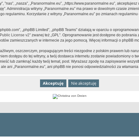
y”, ”nas”, „nasza”, „Paranormalne.eu”, „https://www.paranormalne.eu”, akceptujesz
tuję”. Administracja witryny „Paranormalne.eu” ma prawo w dowolnym czasie zmien
tego regulaminu. Korzystanie z witryny „Paranormalne.eu” po zmianach regulaminu 
www.phpbb.com”, „phpBB Limited”, „phpBB Teams” działają w oparciu o oprogramowan
ublic License v2
” zwanej też „GPL”. Oprogramowanie jest dostępne do pobrania 
ą tekstów zamieszczanych w internecie za jego pomocą. Więcej informacji o phpBB m
aźliwym, oszczerczym, propagującym treści niezgodne z polskim prawem lub narus
iem dostępu do tej witryny, a twój dostawca internetu zostanie powiadomiony o 
nieść lub zamknąć każdy twój temat, post. Wyrażasz zgodę na zapisywanie wszystk
 ale ani „Paranormalne.eu”, ani phpBB nie ponosi odpowiedzialności za włamania 