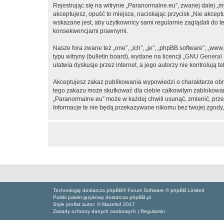
Rejestrując się na witrynie „Paranormalne.eu”, zwanej dalej „m
akceptujesz, opuść to miejsce, naciskając przycisk „Nie akcep
wskazane jest, aby użytkownicy sami regularnie zaglądali do 
konsekwencjami prawnymi.
Nasze fora zwane też „one”, „ich”, „je”, „phpBB software”, „
typu witryny (bulletin board), wydane na licencji „
GNU General P
ułatwia dyskusje przez internet, a jego autorzy nie kontroluj
Akceptujesz zakaz publikowania wypowiedzi o charakterze obr
tego zakazu może skutkować dla ciebie całkowitym zablokowan
„Paranormalne.eu” może w każdej chwili usunąć, zmienić, prze
Informacje te nie będą przekazywane nikomu bez twojej zgody,
Technologię dostarcza phpBB® Forum Software © phpBB Limited
Polski pakiet językowy dostarcza phpBB.pl
Style proflat autor: ©
Mazeltof
2017
Zasady ochrony danych osobowych
|
Regulamin