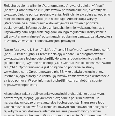
Rejestrując się na witrynie „Paranormalne.eu”, zwanej dalej „my”, ”nas”,
„nasza”, „Paranormalne.eu”, „https://www.paranormalne.eu”, akceptujesz
wyszczególnione poniżej postanowienia. Jeśli ich nie akceptujesz, opuść to
miejsce, naciskając przycisk „Nie akceptuję”. Administracja witryny
„Paranormalne.eu” ma prawo w dowolnym czasie zmienić poniższe
postanowienia, informując cię o zmianach, niemniej wskazane jest, aby
użytkownicy sami regularnie zaglądali do tego regulaminu. Korzystanie z
witryny „Paranormalne.eu” po zmianach regulaminu oznacza, że akceptujesz
te zmiany ze wszelkimi konsekwencjami prawnymi.
Nasze fora zwane też „one”, „ich”, „je”, „phpBB software”, „www.phpbb.com”,
„phpBB Limited”, „phpBB Teams” działają w oparciu o oprogramowanie
wykorzystujące technologię phpBB, która jest środowiskiem typu witryny
(bulletin board), wydane na licencji „
GNU General Public License v2
” zwanej
też „GPL”. Oprogramowanie jest dostępne do pobrania ze strony
www.phpbb.com
. Oprogramowanie phpBB tylko ułatwia dyskusje przez
internet, a jego autorzy nie kontrolują tekstów zamieszczanych w internecie
za jego pomocą. Więcej informacji o phpBB można znaleźć na stronie
https://www.phpbb.com/
.
Akceptujesz zakaz publikowania wypowiedzi o charakterze obraźliwym,
oszczerczym, propagującym treści niezgodne z polskim prawem lub
naruszającym cudze prawa autorskie i dobra osobiste. Naruszenie tego
zakazu może skutkować dla ciebie całkowitym zablokowaniem dostępu do
tej witryny, a twój dostawca internetu zostanie powiadomiony o twoim
niewłaściwym zachowaniu. Wyrażasz zgodę na to, że „Paranormalne.eu”