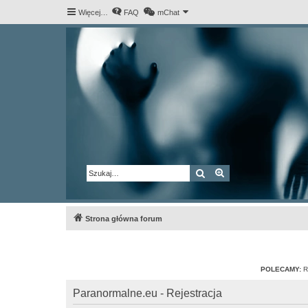
Więcej…
FAQ
mChat
Szukaj
Wyszukiwanie za
Strona główna forum
POLECAMY:
R
Paranormalne.eu - Rejestracja