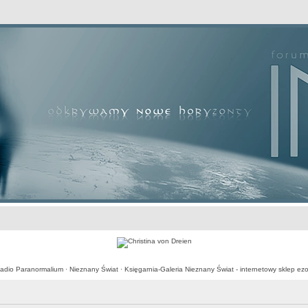
awansowane
adio Paranormalium
·
Nieznany Świat
·
Księgarnia-Galeria Nieznany Świat - internetowy sklep ezo