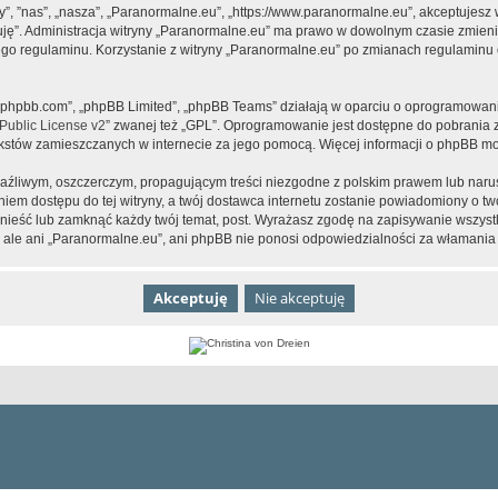
y”, ”nas”, „nasza”, „Paranormalne.eu”, „https://www.paranormalne.eu”, akceptujesz
tuję”. Administracja witryny „Paranormalne.eu” ma prawo w dowolnym czasie zmien
tego regulaminu. Korzystanie z witryny „Paranormalne.eu” po zmianach regulaminu 
www.phpbb.com”, „phpBB Limited”, „phpBB Teams” działają w oparciu o oprogramowan
ublic License v2
” zwanej też „GPL”. Oprogramowanie jest dostępne do pobrania 
ą tekstów zamieszczanych w internecie za jego pomocą. Więcej informacji o phpBB m
aźliwym, oszczerczym, propagującym treści niezgodne z polskim prawem lub narus
iem dostępu do tej witryny, a twój dostawca internetu zostanie powiadomiony o 
nieść lub zamknąć każdy twój temat, post. Wyrażasz zgodę na zapisywanie wszystk
 ale ani „Paranormalne.eu”, ani phpBB nie ponosi odpowiedzialności za włamania 