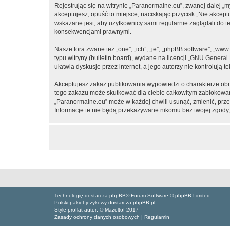
Rejestrując się na witrynie „Paranormalne.eu”, zwanej dalej „m
akceptujesz, opuść to miejsce, naciskając przycisk „Nie akcep
wskazane jest, aby użytkownicy sami regularnie zaglądali do 
konsekwencjami prawnymi.
Nasze fora zwane też „one”, „ich”, „je”, „phpBB software”, „
typu witryny (bulletin board), wydane na licencji „
GNU General P
ułatwia dyskusje przez internet, a jego autorzy nie kontroluj
Akceptujesz zakaz publikowania wypowiedzi o charakterze obr
tego zakazu może skutkować dla ciebie całkowitym zablokowan
„Paranormalne.eu” może w każdej chwili usunąć, zmienić, prze
Informacje te nie będą przekazywane nikomu bez twojej zgody,
Technologię dostarcza phpBB® Forum Software © phpBB Limited
Polski pakiet językowy dostarcza phpBB.pl
Style proflat autor: ©
Mazeltof
2017
Zasady ochrony danych osobowych
|
Regulamin