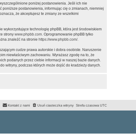
 wyszczególnione poniżej postanowienia. Jeśli ich nie
ić poniższe postanowienia, informując cię o zmianach, niemniej
oznacza, że akceptujesz te zmiany ze wszelkimi
ie wykorzystujące technologię phpBB, która jest środowiskiem
ze strony
www.phpbb.com
. Oprogramowanie phpBB tylko
ożna znaleźć na stronie
https://www.phpbb.com/
.
zającym cudze prawa autorskie i dobra osobiste. Naruszenie
twoim niewłaściwym zachowaniu. Wyrażasz zgodę na to, że
ich podanych przez ciebie informacji w naszej bazie danych.
do witryny, podczas których może dojść do kradzieży danych.
Kontakt z nami
Usuń ciasteczka witryny
Strefa czasowa
UTC