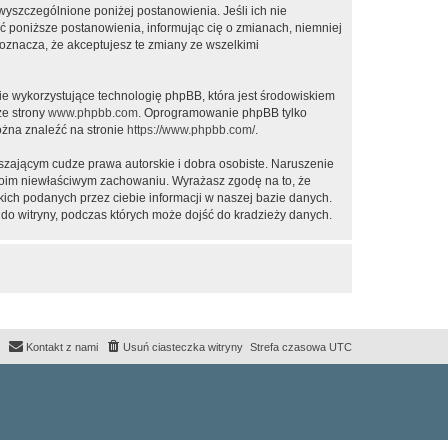
 wyszczególnione poniżej postanowienia. Jeśli ich nie
ić poniższe postanowienia, informując cię o zmianach, niemniej
oznacza, że akceptujesz te zmiany ze wszelkimi
ie wykorzystujące technologię phpBB, która jest środowiskiem
ze strony
www.phpbb.com
. Oprogramowanie phpBB tylko
ożna znaleźć na stronie
https://www.phpbb.com/
.
zającym cudze prawa autorskie i dobra osobiste. Naruszenie
twoim niewłaściwym zachowaniu. Wyrażasz zgodę na to, że
ich podanych przez ciebie informacji w naszej bazie danych.
do witryny, podczas których może dojść do kradzieży danych.
Kontakt z nami
Usuń ciasteczka witryny
Strefa czasowa
UTC