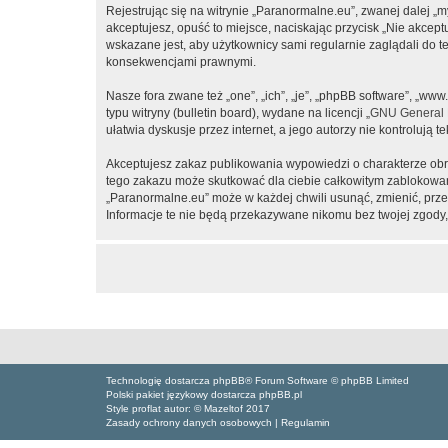
Rejestrując się na witrynie „Paranormalne.eu”, zwanej dalej „m
akceptujesz, opuść to miejsce, naciskając przycisk „Nie akcep
wskazane jest, aby użytkownicy sami regularnie zaglądali do 
konsekwencjami prawnymi.
Nasze fora zwane też „one”, „ich”, „je”, „phpBB software”, „
typu witryny (bulletin board), wydane na licencji „
GNU General P
ułatwia dyskusje przez internet, a jego autorzy nie kontroluj
Akceptujesz zakaz publikowania wypowiedzi o charakterze obr
tego zakazu może skutkować dla ciebie całkowitym zablokowan
„Paranormalne.eu” może w każdej chwili usunąć, zmienić, prze
Informacje te nie będą przekazywane nikomu bez twojej zgody,
Technologię dostarcza phpBB® Forum Software © phpBB Limited
Polski pakiet językowy dostarcza phpBB.pl
Style proflat autor: ©
Mazeltof
2017
Zasady ochrony danych osobowych
|
Regulamin