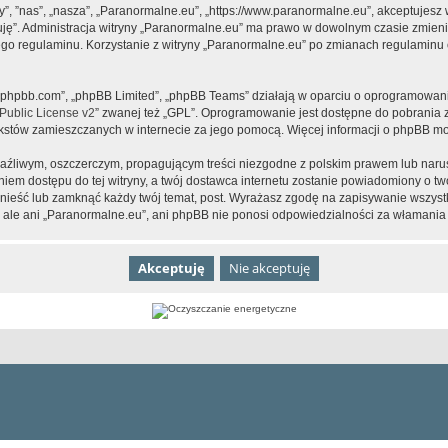
y”, ”nas”, „nasza”, „Paranormalne.eu”, „https://www.paranormalne.eu”, akceptujesz
tuję”. Administracja witryny „Paranormalne.eu” ma prawo w dowolnym czasie zmien
tego regulaminu. Korzystanie z witryny „Paranormalne.eu” po zmianach regulaminu 
www.phpbb.com”, „phpBB Limited”, „phpBB Teams” działają w oparciu o oprogramowan
ublic License v2
” zwanej też „GPL”. Oprogramowanie jest dostępne do pobrania 
ą tekstów zamieszczanych w internecie za jego pomocą. Więcej informacji o phpBB m
aźliwym, oszczerczym, propagującym treści niezgodne z polskim prawem lub narus
iem dostępu do tej witryny, a twój dostawca internetu zostanie powiadomiony o 
nieść lub zamknąć każdy twój temat, post. Wyrażasz zgodę na zapisywanie wszystk
 ale ani „Paranormalne.eu”, ani phpBB nie ponosi odpowiedzialności za włamania 