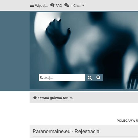
Więcej…
FAQ
mChat
Szukaj
Wyszukiwanie za
Strona główna forum
POLECAMY:
R
Paranormalne.eu - Rejestracja