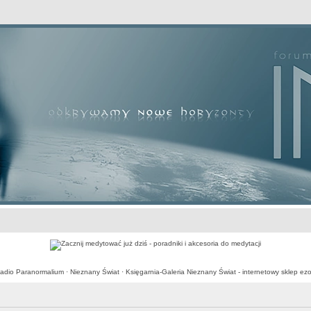
awansowane
adio Paranormalium
·
Nieznany Świat
·
Księgarnia-Galeria Nieznany Świat - internetowy sklep ezo