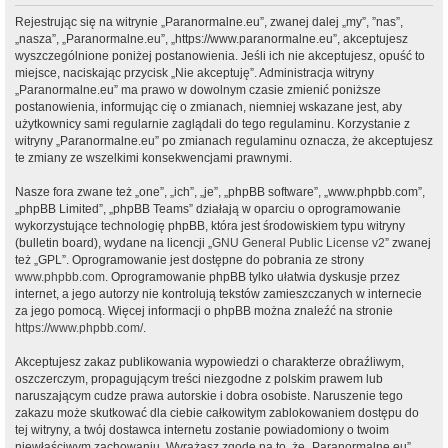
Rejestrując się na witrynie „Paranormalne.eu”, zwanej dalej „my”, ”nas”,
„nasza”, „Paranormalne.eu”, „https://www.paranormalne.eu”, akceptujesz
wyszczególnione poniżej postanowienia. Jeśli ich nie akceptujesz, opuść to
miejsce, naciskając przycisk „Nie akceptuję”. Administracja witryny
„Paranormalne.eu” ma prawo w dowolnym czasie zmienić poniższe
postanowienia, informując cię o zmianach, niemniej wskazane jest, aby
użytkownicy sami regularnie zaglądali do tego regulaminu. Korzystanie z
witryny „Paranormalne.eu” po zmianach regulaminu oznacza, że akceptujesz
te zmiany ze wszelkimi konsekwencjami prawnymi.
Nasze fora zwane też „one”, „ich”, „je”, „phpBB software”, „www.phpbb.com”,
„phpBB Limited”, „phpBB Teams” działają w oparciu o oprogramowanie
wykorzystujące technologię phpBB, która jest środowiskiem typu witryny
(bulletin board), wydane na licencji „
GNU General Public License v2
” zwanej
też „GPL”. Oprogramowanie jest dostępne do pobrania ze strony
www.phpbb.com
. Oprogramowanie phpBB tylko ułatwia dyskusje przez
internet, a jego autorzy nie kontrolują tekstów zamieszczanych w internecie
za jego pomocą. Więcej informacji o phpBB można znaleźć na stronie
https://www.phpbb.com/
.
Akceptujesz zakaz publikowania wypowiedzi o charakterze obraźliwym,
oszczerczym, propagującym treści niezgodne z polskim prawem lub
naruszającym cudze prawa autorskie i dobra osobiste. Naruszenie tego
zakazu może skutkować dla ciebie całkowitym zablokowaniem dostępu do
tej witryny, a twój dostawca internetu zostanie powiadomiony o twoim
niewłaściwym zachowaniu. Wyrażasz zgodę na to, że „Paranormalne.eu”