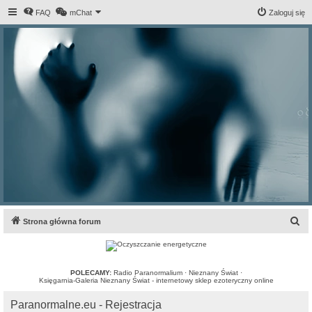
FAQ
mChat
Zaloguj się
S
Strona główna forum
z
u
k
POLECAMY:
Radio Paranormalium
·
Nieznany Świat
·
Księgarnia-Galeria Nieznany Świat - internetowy sklep ezoteryczny online
a
Paranormalne.eu - Rejestracja
j