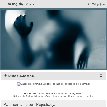
FAQ
mChat
Zaloguj się
S
Strona główna forum
z
u
k
POLECAMY:
Radio Paranormalium
·
Nieznany Świat
·
Księgarnia-Galeria Nieznany Świat - internetowy sklep ezoteryczny online
a
Paranormalne.eu - Rejestracja
j