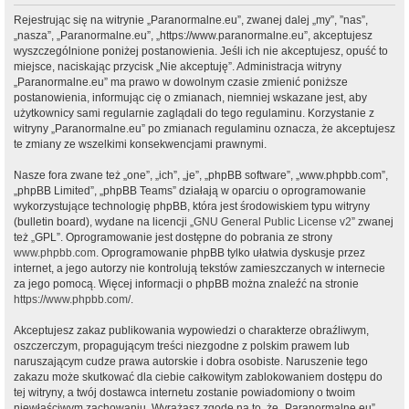
Rejestrując się na witrynie „Paranormalne.eu”, zwanej dalej „my”, ”nas”,
„nasza”, „Paranormalne.eu”, „https://www.paranormalne.eu”, akceptujesz
wyszczególnione poniżej postanowienia. Jeśli ich nie akceptujesz, opuść to
miejsce, naciskając przycisk „Nie akceptuję”. Administracja witryny
„Paranormalne.eu” ma prawo w dowolnym czasie zmienić poniższe
postanowienia, informując cię o zmianach, niemniej wskazane jest, aby
użytkownicy sami regularnie zaglądali do tego regulaminu. Korzystanie z
witryny „Paranormalne.eu” po zmianach regulaminu oznacza, że akceptujesz
te zmiany ze wszelkimi konsekwencjami prawnymi.
Nasze fora zwane też „one”, „ich”, „je”, „phpBB software”, „www.phpbb.com”,
„phpBB Limited”, „phpBB Teams” działają w oparciu o oprogramowanie
wykorzystujące technologię phpBB, która jest środowiskiem typu witryny
(bulletin board), wydane na licencji „
GNU General Public License v2
” zwanej
też „GPL”. Oprogramowanie jest dostępne do pobrania ze strony
www.phpbb.com
. Oprogramowanie phpBB tylko ułatwia dyskusje przez
internet, a jego autorzy nie kontrolują tekstów zamieszczanych w internecie
za jego pomocą. Więcej informacji o phpBB można znaleźć na stronie
https://www.phpbb.com/
.
Akceptujesz zakaz publikowania wypowiedzi o charakterze obraźliwym,
oszczerczym, propagującym treści niezgodne z polskim prawem lub
naruszającym cudze prawa autorskie i dobra osobiste. Naruszenie tego
zakazu może skutkować dla ciebie całkowitym zablokowaniem dostępu do
tej witryny, a twój dostawca internetu zostanie powiadomiony o twoim
niewłaściwym zachowaniu. Wyrażasz zgodę na to, że „Paranormalne.eu”