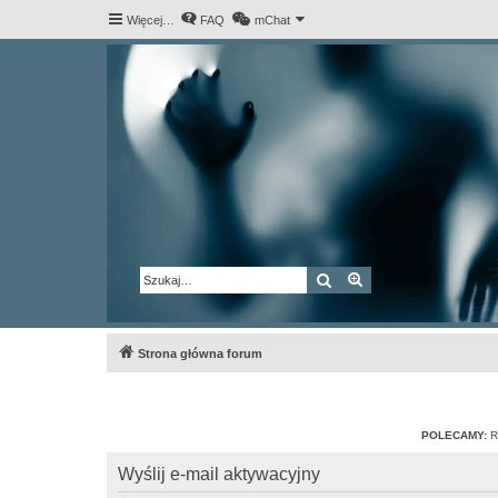
Więcej…
FAQ
mChat
Szukaj
Wyszukiwanie za
Strona główna forum
POLECAMY:
R
Wyślij e-mail aktywacyjny