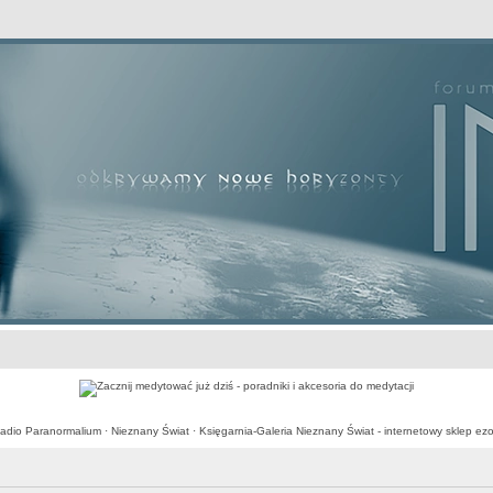
awansowane
adio Paranormalium
·
Nieznany Świat
·
Księgarnia-Galeria Nieznany Świat - internetowy sklep ezo