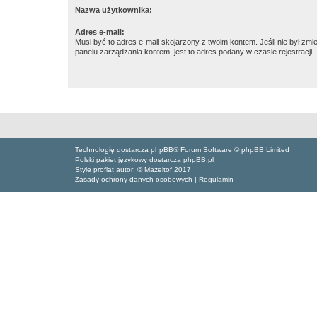
Nazwa użytkownika:
Adres e-mail:
Musi być to adres e-mail skojarzony z twoim kontem. Jeśli nie był zm
panelu zarządzania kontem, jest to adres podany w czasie rejestracji.
Technologię dostarcza phpBB® Forum Software © phpBB Limited
Polski pakiet językowy dostarcza phpBB.pl
Style proflat autor: ©
Mazeltof
2017
Zasady ochrony danych osobowych
|
Regulamin