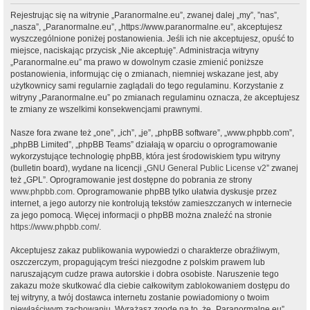
Rejestrując się na witrynie „Paranormalne.eu”, zwanej dalej „my”, ”nas”,
„nasza”, „Paranormalne.eu”, „https://www.paranormalne.eu”, akceptujesz
wyszczególnione poniżej postanowienia. Jeśli ich nie akceptujesz, opuść to
miejsce, naciskając przycisk „Nie akceptuję”. Administracja witryny
„Paranormalne.eu” ma prawo w dowolnym czasie zmienić poniższe
postanowienia, informując cię o zmianach, niemniej wskazane jest, aby
użytkownicy sami regularnie zaglądali do tego regulaminu. Korzystanie z
witryny „Paranormalne.eu” po zmianach regulaminu oznacza, że akceptujesz
te zmiany ze wszelkimi konsekwencjami prawnymi.
Nasze fora zwane też „one”, „ich”, „je”, „phpBB software”, „www.phpbb.com”,
„phpBB Limited”, „phpBB Teams” działają w oparciu o oprogramowanie
wykorzystujące technologię phpBB, która jest środowiskiem typu witryny
(bulletin board), wydane na licencji „
GNU General Public License v2
” zwanej
też „GPL”. Oprogramowanie jest dostępne do pobrania ze strony
www.phpbb.com
. Oprogramowanie phpBB tylko ułatwia dyskusje przez
internet, a jego autorzy nie kontrolują tekstów zamieszczanych w internecie
za jego pomocą. Więcej informacji o phpBB można znaleźć na stronie
https://www.phpbb.com/
.
Akceptujesz zakaz publikowania wypowiedzi o charakterze obraźliwym,
oszczerczym, propagującym treści niezgodne z polskim prawem lub
naruszającym cudze prawa autorskie i dobra osobiste. Naruszenie tego
zakazu może skutkować dla ciebie całkowitym zablokowaniem dostępu do
tej witryny, a twój dostawca internetu zostanie powiadomiony o twoim
niewłaściwym zachowaniu. Wyrażasz zgodę na to, że „Paranormalne.eu”