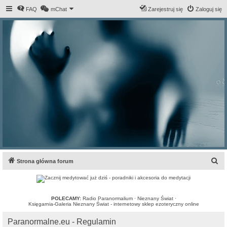
FAQ
mChat
Zarejestruj się
Zaloguj się
S
Strona główna forum
z
u
k
POLECAMY:
Radio Paranormalium
·
Nieznany Świat
·
Księgarnia-Galeria Nieznany Świat - internetowy sklep ezoteryczny online
a
Paranormalne.eu - Regulamin
j