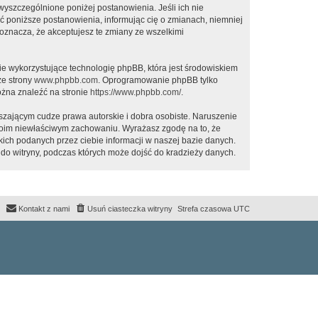
 wyszczególnione poniżej postanowienia. Jeśli ich nie
ić poniższe postanowienia, informując cię o zmianach, niemniej
oznacza, że akceptujesz te zmiany ze wszelkimi
ie wykorzystujące technologię phpBB, która jest środowiskiem
ze strony
www.phpbb.com
. Oprogramowanie phpBB tylko
ożna znaleźć na stronie
https://www.phpbb.com/
.
zającym cudze prawa autorskie i dobra osobiste. Naruszenie
twoim niewłaściwym zachowaniu. Wyrażasz zgodę na to, że
ich podanych przez ciebie informacji w naszej bazie danych.
do witryny, podczas których może dojść do kradzieży danych.
Kontakt z nami
Usuń ciasteczka witryny
Strefa czasowa
UTC