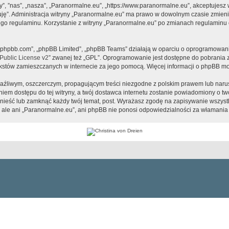
y”, ”nas”, „nasza”, „Paranormalne.eu”, „https://www.paranormalne.eu”, akceptujesz
tuję”. Administracja witryny „Paranormalne.eu” ma prawo w dowolnym czasie zmien
tego regulaminu. Korzystanie z witryny „Paranormalne.eu” po zmianach regulaminu 
www.phpbb.com”, „phpBB Limited”, „phpBB Teams” działają w oparciu o oprogramowan
ublic License v2
” zwanej też „GPL”. Oprogramowanie jest dostępne do pobrania 
ą tekstów zamieszczanych w internecie za jego pomocą. Więcej informacji o phpBB m
aźliwym, oszczerczym, propagującym treści niezgodne z polskim prawem lub narus
iem dostępu do tej witryny, a twój dostawca internetu zostanie powiadomiony o 
nieść lub zamknąć każdy twój temat, post. Wyrażasz zgodę na zapisywanie wszystk
 ale ani „Paranormalne.eu”, ani phpBB nie ponosi odpowiedzialności za włamania 