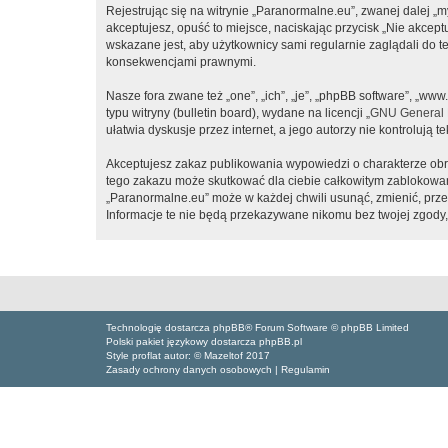
Rejestrując się na witrynie „Paranormalne.eu”, zwanej dalej „m
akceptujesz, opuść to miejsce, naciskając przycisk „Nie akcep
wskazane jest, aby użytkownicy sami regularnie zaglądali do 
konsekwencjami prawnymi.
Nasze fora zwane też „one”, „ich”, „je”, „phpBB software”, „
typu witryny (bulletin board), wydane na licencji „
GNU General P
ułatwia dyskusje przez internet, a jego autorzy nie kontroluj
Akceptujesz zakaz publikowania wypowiedzi o charakterze obr
tego zakazu może skutkować dla ciebie całkowitym zablokowan
„Paranormalne.eu” może w każdej chwili usunąć, zmienić, prze
Informacje te nie będą przekazywane nikomu bez twojej zgody,
Technologię dostarcza phpBB® Forum Software © phpBB Limited
Polski pakiet językowy dostarcza phpBB.pl
Style proflat autor: ©
Mazeltof
2017
Zasady ochrony danych osobowych
|
Regulamin