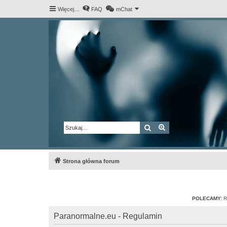
Więcej…
FAQ
mChat
Szukaj
Wyszukiwanie za
Strona główna forum
POLECAMY:
R
Paranormalne.eu - Regulamin