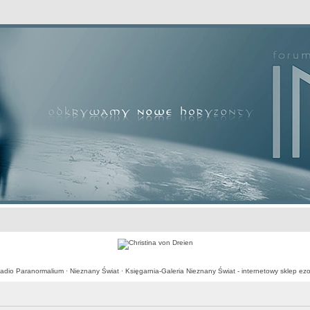
awansowane
adio Paranormalium
·
Nieznany Świat
·
Księgarnia-Galeria Nieznany Świat - internetowy sklep ezo