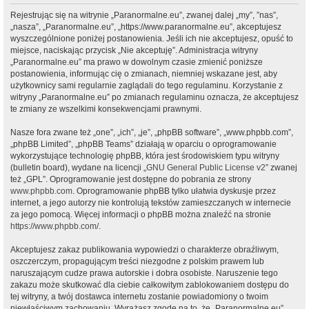
Rejestrując się na witrynie „Paranormalne.eu”, zwanej dalej „my”, ”nas”,
„nasza”, „Paranormalne.eu”, „https://www.paranormalne.eu”, akceptujesz
wyszczególnione poniżej postanowienia. Jeśli ich nie akceptujesz, opuść to
miejsce, naciskając przycisk „Nie akceptuję”. Administracja witryny
„Paranormalne.eu” ma prawo w dowolnym czasie zmienić poniższe
postanowienia, informując cię o zmianach, niemniej wskazane jest, aby
użytkownicy sami regularnie zaglądali do tego regulaminu. Korzystanie z
witryny „Paranormalne.eu” po zmianach regulaminu oznacza, że akceptujesz
te zmiany ze wszelkimi konsekwencjami prawnymi.
Nasze fora zwane też „one”, „ich”, „je”, „phpBB software”, „www.phpbb.com”,
„phpBB Limited”, „phpBB Teams” działają w oparciu o oprogramowanie
wykorzystujące technologię phpBB, która jest środowiskiem typu witryny
(bulletin board), wydane na licencji „
GNU General Public License v2
” zwanej
też „GPL”. Oprogramowanie jest dostępne do pobrania ze strony
www.phpbb.com
. Oprogramowanie phpBB tylko ułatwia dyskusje przez
internet, a jego autorzy nie kontrolują tekstów zamieszczanych w internecie
za jego pomocą. Więcej informacji o phpBB można znaleźć na stronie
https://www.phpbb.com/
.
Akceptujesz zakaz publikowania wypowiedzi o charakterze obraźliwym,
oszczerczym, propagującym treści niezgodne z polskim prawem lub
naruszającym cudze prawa autorskie i dobra osobiste. Naruszenie tego
zakazu może skutkować dla ciebie całkowitym zablokowaniem dostępu do
tej witryny, a twój dostawca internetu zostanie powiadomiony o twoim
niewłaściwym zachowaniu. Wyrażasz zgodę na to, że „Paranormalne.eu”