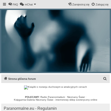
FAQ
mChat
Zarejestruj się
Zaloguj się
S
Strona główna forum
z
u
k
POLECAMY:
Radio Paranormalium
·
Nieznany Świat
·
Księgarnia-Galeria Nieznany Świat - internetowy sklep ezoteryczny online
a
Paranormalne.eu - Regulamin
j