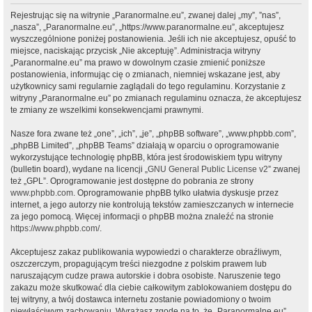
Rejestrując się na witrynie „Paranormalne.eu”, zwanej dalej „my”, ”nas”,
„nasza”, „Paranormalne.eu”, „https://www.paranormalne.eu”, akceptujesz
wyszczególnione poniżej postanowienia. Jeśli ich nie akceptujesz, opuść to
miejsce, naciskając przycisk „Nie akceptuję”. Administracja witryny
„Paranormalne.eu” ma prawo w dowolnym czasie zmienić poniższe
postanowienia, informując cię o zmianach, niemniej wskazane jest, aby
użytkownicy sami regularnie zaglądali do tego regulaminu. Korzystanie z
witryny „Paranormalne.eu” po zmianach regulaminu oznacza, że akceptujesz
te zmiany ze wszelkimi konsekwencjami prawnymi.
Nasze fora zwane też „one”, „ich”, „je”, „phpBB software”, „www.phpbb.com”,
„phpBB Limited”, „phpBB Teams” działają w oparciu o oprogramowanie
wykorzystujące technologię phpBB, która jest środowiskiem typu witryny
(bulletin board), wydane na licencji „
GNU General Public License v2
” zwanej
też „GPL”. Oprogramowanie jest dostępne do pobrania ze strony
www.phpbb.com
. Oprogramowanie phpBB tylko ułatwia dyskusje przez
internet, a jego autorzy nie kontrolują tekstów zamieszczanych w internecie
za jego pomocą. Więcej informacji o phpBB można znaleźć na stronie
https://www.phpbb.com/
.
Akceptujesz zakaz publikowania wypowiedzi o charakterze obraźliwym,
oszczerczym, propagującym treści niezgodne z polskim prawem lub
naruszającym cudze prawa autorskie i dobra osobiste. Naruszenie tego
zakazu może skutkować dla ciebie całkowitym zablokowaniem dostępu do
tej witryny, a twój dostawca internetu zostanie powiadomiony o twoim
niewłaściwym zachowaniu. Wyrażasz zgodę na to, że „Paranormalne.eu”