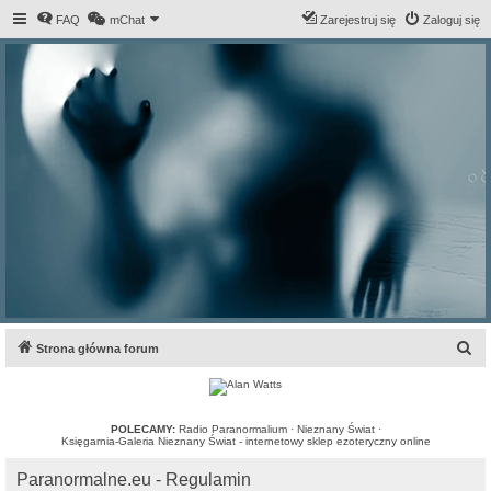
FAQ
mChat
Zarejestruj się
Zaloguj się
S
Strona główna forum
z
u
k
POLECAMY:
Radio Paranormalium
·
Nieznany Świat
·
Księgarnia-Galeria Nieznany Świat - internetowy sklep ezoteryczny online
a
Paranormalne.eu - Regulamin
j