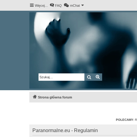
Więcej…
FAQ
mChat
Szukaj
Wyszukiwanie za
Strona główna forum
POLECAMY:
R
Paranormalne.eu - Regulamin