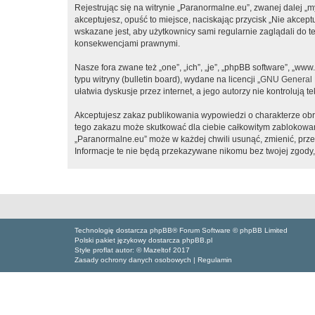
Rejestrując się na witrynie „Paranormalne.eu”, zwanej dalej „m
akceptujesz, opuść to miejsce, naciskając przycisk „Nie akcep
wskazane jest, aby użytkownicy sami regularnie zaglądali do 
konsekwencjami prawnymi.
Nasze fora zwane też „one”, „ich”, „je”, „phpBB software”, „
typu witryny (bulletin board), wydane na licencji „
GNU General P
ułatwia dyskusje przez internet, a jego autorzy nie kontroluj
Akceptujesz zakaz publikowania wypowiedzi o charakterze obr
tego zakazu może skutkować dla ciebie całkowitym zablokowan
„Paranormalne.eu” może w każdej chwili usunąć, zmienić, prze
Informacje te nie będą przekazywane nikomu bez twojej zgody,
Technologię dostarcza phpBB® Forum Software © phpBB Limited
Polski pakiet językowy dostarcza phpBB.pl
Style proflat autor: ©
Mazeltof
2017
Zasady ochrony danych osobowych
|
Regulamin