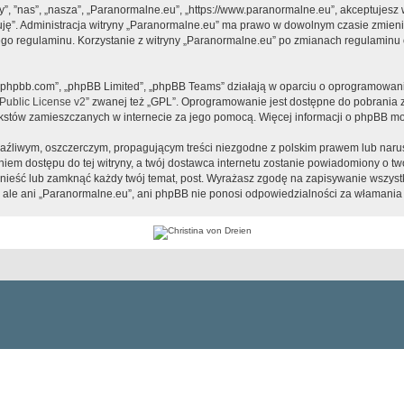
y”, ”nas”, „nasza”, „Paranormalne.eu”, „https://www.paranormalne.eu”, akceptujesz
tuję”. Administracja witryny „Paranormalne.eu” ma prawo w dowolnym czasie zmien
tego regulaminu. Korzystanie z witryny „Paranormalne.eu” po zmianach regulaminu 
www.phpbb.com”, „phpBB Limited”, „phpBB Teams” działają w oparciu o oprogramowan
ublic License v2
” zwanej też „GPL”. Oprogramowanie jest dostępne do pobrania 
ą tekstów zamieszczanych w internecie za jego pomocą. Więcej informacji o phpBB m
aźliwym, oszczerczym, propagującym treści niezgodne z polskim prawem lub narus
iem dostępu do tej witryny, a twój dostawca internetu zostanie powiadomiony o 
nieść lub zamknąć każdy twój temat, post. Wyrażasz zgodę na zapisywanie wszystk
 ale ani „Paranormalne.eu”, ani phpBB nie ponosi odpowiedzialności za włamania 