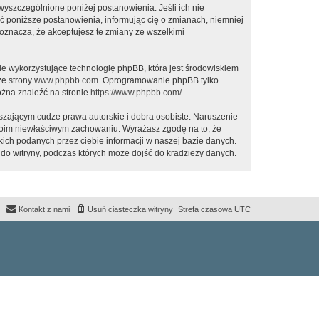
 wyszczególnione poniżej postanowienia. Jeśli ich nie
ić poniższe postanowienia, informując cię o zmianach, niemniej
oznacza, że akceptujesz te zmiany ze wszelkimi
ie wykorzystujące technologię phpBB, która jest środowiskiem
ze strony
www.phpbb.com
. Oprogramowanie phpBB tylko
ożna znaleźć na stronie
https://www.phpbb.com/
.
zającym cudze prawa autorskie i dobra osobiste. Naruszenie
twoim niewłaściwym zachowaniu. Wyrażasz zgodę na to, że
ich podanych przez ciebie informacji w naszej bazie danych.
do witryny, podczas których może dojść do kradzieży danych.
Kontakt z nami
Usuń ciasteczka witryny
Strefa czasowa
UTC