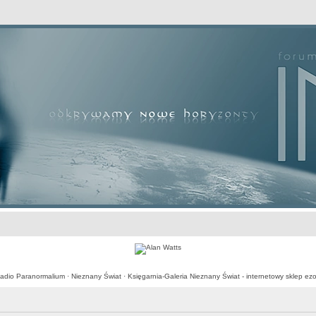
awansowane
adio Paranormalium
·
Nieznany Świat
·
Księgarnia-Galeria Nieznany Świat - internetowy sklep ezo