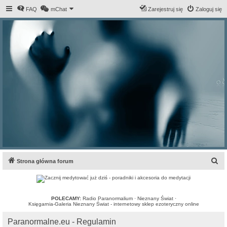
FAQ
mChat
Zarejestruj się
Zaloguj się
S
Strona główna forum
z
u
k
POLECAMY:
Radio Paranormalium
·
Nieznany Świat
·
Księgarnia-Galeria Nieznany Świat - internetowy sklep ezoteryczny online
a
Paranormalne.eu - Regulamin
j