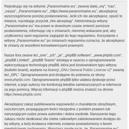
Rejestrując się na witrynie „Paranormalne.eu”, zwanej dalej „my”, ”nas”,
„nasza”, „Paranormalne.eu”, „https://www.paranormalne.eu”, akceptujesz
wyszczególnione poniżej postanowienia. Jeśli ich nie akceptujesz, opuść to
miejsce, naciskając przycisk „Nie akceptuję”. Administracja witryny
„Paranormalne.eu” ma prawo w dowolnym czasie zmienić poniższe
postanowienia, informując cię o zmianach, niemniej wskazane jest, aby
użytkownicy sami regularnie zaglądali do tego regulaminu. Korzystanie z
witryny „Paranormalne.eu” po zmianach regulaminu oznacza, że akceptujesz
te zmiany ze wszelkimi konsekwencjami prawnymi.
Nasze fora zwane też „one”, „ich”, „je”, „phpBB software”, „www.phpbb.com”,
„phpBB Limited”, „phpBB Teams” działają w oparciu o oprogramowanie
wykorzystujące technologię phpBB, która jest środowiskiem typu witryny
(bulletin board), wydane na licencji „
GNU General Public License v2
” zwanej
też „GPL”. Oprogramowanie jest dostępne do pobrania ze strony
www.phpbb.com
. Oprogramowanie phpBB tylko ułatwia dyskusje przez
internet, a jego autorzy nie kontrolują tekstów zamieszczanych w internecie
za jego pomocą. Więcej informacji o phpBB można znaleźć na stronie
https://www.phpbb.com/
.
Akceptujesz zakaz publikowania wypowiedzi o charakterze obraźliwym,
oszczerczym, propagującym treści niezgodne z polskim prawem lub
naruszającym cudze prawa autorskie i dobra osobiste. Naruszenie tego
zakazu może skutkować dla ciebie całkowitym zablokowaniem dostępu do
tej witryny, a twój dostawca internetu zostanie powiadomiony o twoim
niewłaściwym zachowaniu. Wyrażasz zgodę na to, że „Paranormalne.eu”