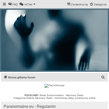
FAQ
mChat
Zarejestruj się
Zaloguj się
S
Strona główna forum
z
u
k
POLECAMY:
Radio Paranormalium
·
Nieznany Świat
·
Księgarnia-Galeria Nieznany Świat - internetowy sklep ezoteryczny online
a
Paranormalne.eu - Regulamin
j