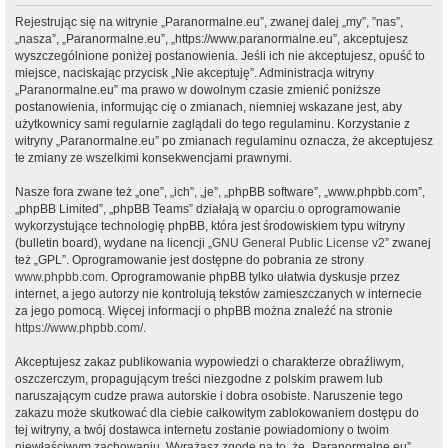
Rejestrując się na witrynie „Paranormalne.eu”, zwanej dalej „my”, ”nas”,
„nasza”, „Paranormalne.eu”, „https://www.paranormalne.eu”, akceptujesz
wyszczególnione poniżej postanowienia. Jeśli ich nie akceptujesz, opuść to
miejsce, naciskając przycisk „Nie akceptuję”. Administracja witryny
„Paranormalne.eu” ma prawo w dowolnym czasie zmienić poniższe
postanowienia, informując cię o zmianach, niemniej wskazane jest, aby
użytkownicy sami regularnie zaglądali do tego regulaminu. Korzystanie z
witryny „Paranormalne.eu” po zmianach regulaminu oznacza, że akceptujesz
te zmiany ze wszelkimi konsekwencjami prawnymi.
Nasze fora zwane też „one”, „ich”, „je”, „phpBB software”, „www.phpbb.com”,
„phpBB Limited”, „phpBB Teams” działają w oparciu o oprogramowanie
wykorzystujące technologię phpBB, która jest środowiskiem typu witryny
(bulletin board), wydane na licencji „
GNU General Public License v2
” zwanej
też „GPL”. Oprogramowanie jest dostępne do pobrania ze strony
www.phpbb.com
. Oprogramowanie phpBB tylko ułatwia dyskusje przez
internet, a jego autorzy nie kontrolują tekstów zamieszczanych w internecie
za jego pomocą. Więcej informacji o phpBB można znaleźć na stronie
https://www.phpbb.com/
.
Akceptujesz zakaz publikowania wypowiedzi o charakterze obraźliwym,
oszczerczym, propagującym treści niezgodne z polskim prawem lub
naruszającym cudze prawa autorskie i dobra osobiste. Naruszenie tego
zakazu może skutkować dla ciebie całkowitym zablokowaniem dostępu do
tej witryny, a twój dostawca internetu zostanie powiadomiony o twoim
niewłaściwym zachowaniu. Wyrażasz zgodę na to, że „Paranormalne.eu”