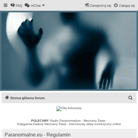
FAQ
mChat
Zarejestruj się
Zaloguj się
S
Strona główna forum
z
u
k
POLECAMY:
Radio Paranormalium
·
Nieznany Świat
·
Księgarnia-Galeria Nieznany Świat - internetowy sklep ezoteryczny online
a
Paranormalne.eu - Regulamin
j