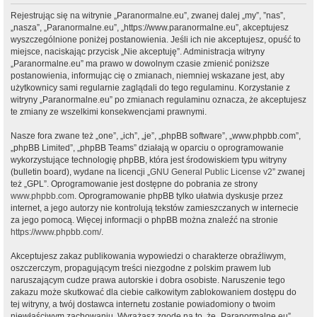
Rejestrując się na witrynie „Paranormalne.eu”, zwanej dalej „my”, ”nas”,
„nasza”, „Paranormalne.eu”, „https://www.paranormalne.eu”, akceptujesz
wyszczególnione poniżej postanowienia. Jeśli ich nie akceptujesz, opuść to
miejsce, naciskając przycisk „Nie akceptuję”. Administracja witryny
„Paranormalne.eu” ma prawo w dowolnym czasie zmienić poniższe
postanowienia, informując cię o zmianach, niemniej wskazane jest, aby
użytkownicy sami regularnie zaglądali do tego regulaminu. Korzystanie z
witryny „Paranormalne.eu” po zmianach regulaminu oznacza, że akceptujesz
te zmiany ze wszelkimi konsekwencjami prawnymi.
Nasze fora zwane też „one”, „ich”, „je”, „phpBB software”, „www.phpbb.com”,
„phpBB Limited”, „phpBB Teams” działają w oparciu o oprogramowanie
wykorzystujące technologię phpBB, która jest środowiskiem typu witryny
(bulletin board), wydane na licencji „
GNU General Public License v2
” zwanej
też „GPL”. Oprogramowanie jest dostępne do pobrania ze strony
www.phpbb.com
. Oprogramowanie phpBB tylko ułatwia dyskusje przez
internet, a jego autorzy nie kontrolują tekstów zamieszczanych w internecie
za jego pomocą. Więcej informacji o phpBB można znaleźć na stronie
https://www.phpbb.com/
.
Akceptujesz zakaz publikowania wypowiedzi o charakterze obraźliwym,
oszczerczym, propagującym treści niezgodne z polskim prawem lub
naruszającym cudze prawa autorskie i dobra osobiste. Naruszenie tego
zakazu może skutkować dla ciebie całkowitym zablokowaniem dostępu do
tej witryny, a twój dostawca internetu zostanie powiadomiony o twoim
niewłaściwym zachowaniu. Wyrażasz zgodę na to, że „Paranormalne.eu”