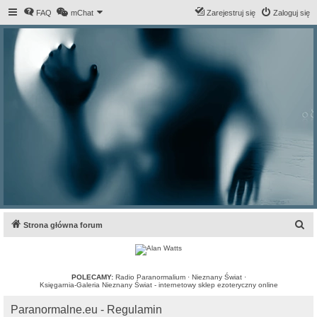
FAQ
mChat
Zarejestruj się
Zaloguj się
S
Strona główna forum
z
u
k
POLECAMY:
Radio Paranormalium
·
Nieznany Świat
·
Księgarnia-Galeria Nieznany Świat - internetowy sklep ezoteryczny online
a
Paranormalne.eu - Regulamin
j