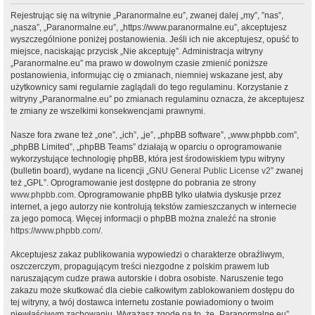
Rejestrując się na witrynie „Paranormalne.eu”, zwanej dalej „my”, ”nas”,
„nasza”, „Paranormalne.eu”, „https://www.paranormalne.eu”, akceptujesz
wyszczególnione poniżej postanowienia. Jeśli ich nie akceptujesz, opuść to
miejsce, naciskając przycisk „Nie akceptuję”. Administracja witryny
„Paranormalne.eu” ma prawo w dowolnym czasie zmienić poniższe
postanowienia, informując cię o zmianach, niemniej wskazane jest, aby
użytkownicy sami regularnie zaglądali do tego regulaminu. Korzystanie z
witryny „Paranormalne.eu” po zmianach regulaminu oznacza, że akceptujesz
te zmiany ze wszelkimi konsekwencjami prawnymi.
Nasze fora zwane też „one”, „ich”, „je”, „phpBB software”, „www.phpbb.com”,
„phpBB Limited”, „phpBB Teams” działają w oparciu o oprogramowanie
wykorzystujące technologię phpBB, która jest środowiskiem typu witryny
(bulletin board), wydane na licencji „
GNU General Public License v2
” zwanej
też „GPL”. Oprogramowanie jest dostępne do pobrania ze strony
www.phpbb.com
. Oprogramowanie phpBB tylko ułatwia dyskusje przez
internet, a jego autorzy nie kontrolują tekstów zamieszczanych w internecie
za jego pomocą. Więcej informacji o phpBB można znaleźć na stronie
https://www.phpbb.com/
.
Akceptujesz zakaz publikowania wypowiedzi o charakterze obraźliwym,
oszczerczym, propagującym treści niezgodne z polskim prawem lub
naruszającym cudze prawa autorskie i dobra osobiste. Naruszenie tego
zakazu może skutkować dla ciebie całkowitym zablokowaniem dostępu do
tej witryny, a twój dostawca internetu zostanie powiadomiony o twoim
niewłaściwym zachowaniu. Wyrażasz zgodę na to, że „Paranormalne.eu”