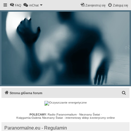
FAQ
mChat
Zarejestruj się
Zaloguj się
S
Strona główna forum
z
u
k
POLECAMY:
Radio Paranormalium
·
Nieznany Świat
·
Księgarnia-Galeria Nieznany Świat - internetowy sklep ezoteryczny online
a
Paranormalne.eu - Regulamin
j