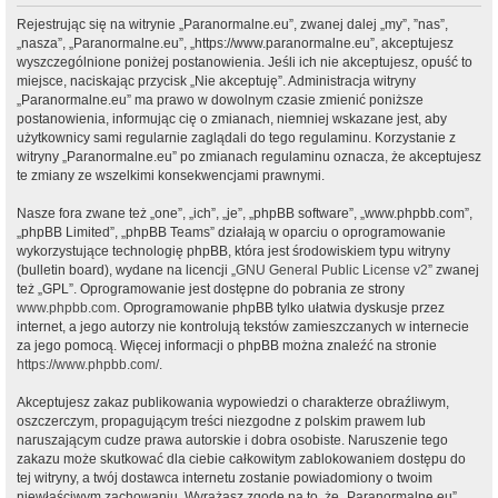
Rejestrując się na witrynie „Paranormalne.eu”, zwanej dalej „my”, ”nas”,
„nasza”, „Paranormalne.eu”, „https://www.paranormalne.eu”, akceptujesz
wyszczególnione poniżej postanowienia. Jeśli ich nie akceptujesz, opuść to
miejsce, naciskając przycisk „Nie akceptuję”. Administracja witryny
„Paranormalne.eu” ma prawo w dowolnym czasie zmienić poniższe
postanowienia, informując cię o zmianach, niemniej wskazane jest, aby
użytkownicy sami regularnie zaglądali do tego regulaminu. Korzystanie z
witryny „Paranormalne.eu” po zmianach regulaminu oznacza, że akceptujesz
te zmiany ze wszelkimi konsekwencjami prawnymi.
Nasze fora zwane też „one”, „ich”, „je”, „phpBB software”, „www.phpbb.com”,
„phpBB Limited”, „phpBB Teams” działają w oparciu o oprogramowanie
wykorzystujące technologię phpBB, która jest środowiskiem typu witryny
(bulletin board), wydane na licencji „
GNU General Public License v2
” zwanej
też „GPL”. Oprogramowanie jest dostępne do pobrania ze strony
www.phpbb.com
. Oprogramowanie phpBB tylko ułatwia dyskusje przez
internet, a jego autorzy nie kontrolują tekstów zamieszczanych w internecie
za jego pomocą. Więcej informacji o phpBB można znaleźć na stronie
https://www.phpbb.com/
.
Akceptujesz zakaz publikowania wypowiedzi o charakterze obraźliwym,
oszczerczym, propagującym treści niezgodne z polskim prawem lub
naruszającym cudze prawa autorskie i dobra osobiste. Naruszenie tego
zakazu może skutkować dla ciebie całkowitym zablokowaniem dostępu do
tej witryny, a twój dostawca internetu zostanie powiadomiony o twoim
niewłaściwym zachowaniu. Wyrażasz zgodę na to, że „Paranormalne.eu”