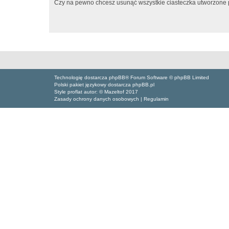
Czy na pewno chcesz usunąć wszystkie ciasteczka utworzone p
Technologię dostarcza phpBB® Forum Software © phpBB Limited
Polski pakiet językowy dostarcza phpBB.pl
Style proflat autor: ©
Mazeltof
2017
Zasady ochrony danych osobowych
|
Regulamin