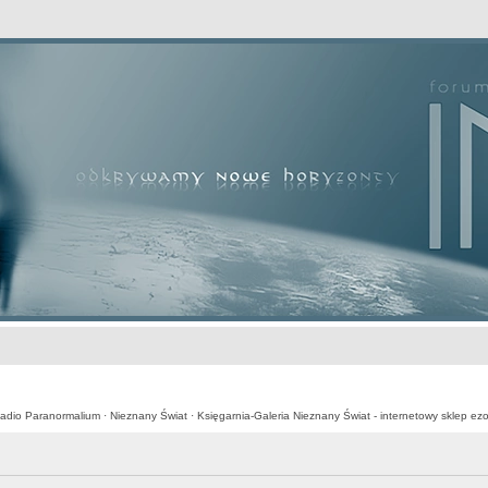
awansowane
adio Paranormalium
·
Nieznany Świat
·
Księgarnia-Galeria Nieznany Świat - internetowy sklep ezo