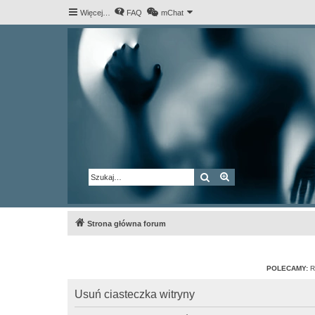
Więcej…
FAQ
mChat
Szukaj
Wyszukiwanie za
Strona główna forum
POLECAMY:
R
Usuń ciasteczka witryny