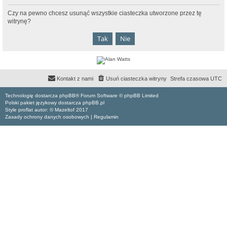
Czy na pewno chcesz usunąć wszystkie ciasteczka utworzone przez tę
witrynę?
Kontakt z nami
Usuń ciasteczka witryny
Strefa czasowa
UTC
Technologię dostarcza phpBB® Forum Software © phpBB Limited
Polski pakiet językowy dostarcza phpBB.pl
Style proflat autor: ©
Mazeltof
2017
Zasady ochrony danych osobowych
|
Regulamin