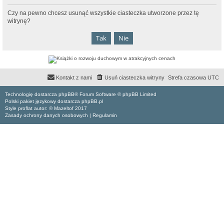
Czy na pewno chcesz usunąć wszystkie ciasteczka utworzone przez tę
witrynę?
Kontakt z nami
Usuń ciasteczka witryny
Strefa czasowa
UTC
Technologię dostarcza phpBB® Forum Software © phpBB Limited
Polski pakiet językowy dostarcza phpBB.pl
Style proflat autor: ©
Mazeltof
2017
Zasady ochrony danych osobowych
|
Regulamin