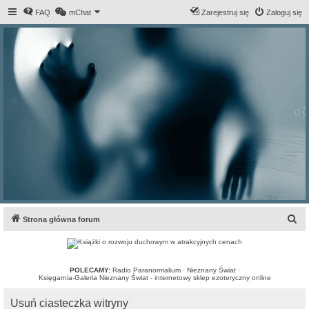
FAQ
mChat
Zarejestruj się
Zaloguj się
S
Strona główna forum
z
u
k
POLECAMY:
Radio Paranormalium
·
Nieznany Świat
·
Księgarnia-Galeria Nieznany Świat - internetowy sklep ezoteryczny online
a
Usuń ciasteczka witryny
j