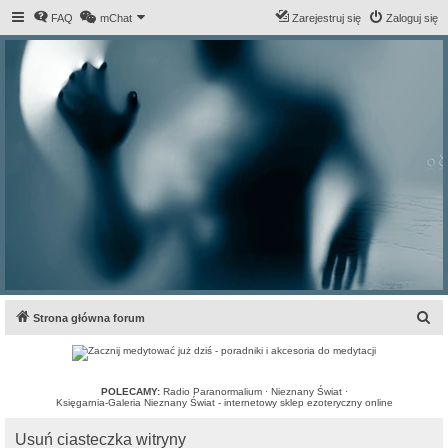
FAQ
mChat
Zarejestruj się
Zaloguj się
S
Strona główna forum
z
u
k
POLECAMY:
Radio Paranormalium
·
Nieznany Świat
·
Księgarnia-Galeria Nieznany Świat - internetowy sklep ezoteryczny online
a
Usuń ciasteczka witryny
j