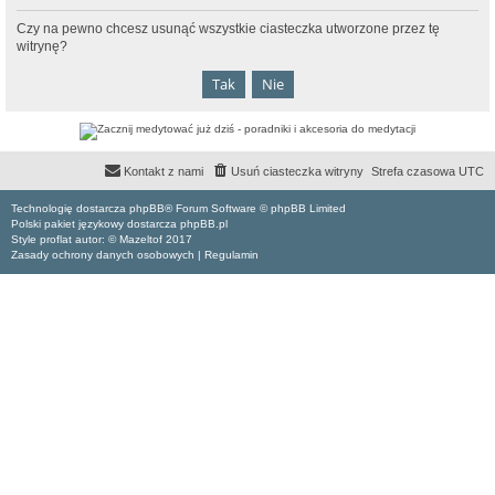
Czy na pewno chcesz usunąć wszystkie ciasteczka utworzone przez tę
witrynę?
Kontakt z nami
Usuń ciasteczka witryny
Strefa czasowa
UTC
Technologię dostarcza phpBB® Forum Software © phpBB Limited
Polski pakiet językowy dostarcza phpBB.pl
Style proflat autor: ©
Mazeltof
2017
Zasady ochrony danych osobowych
|
Regulamin