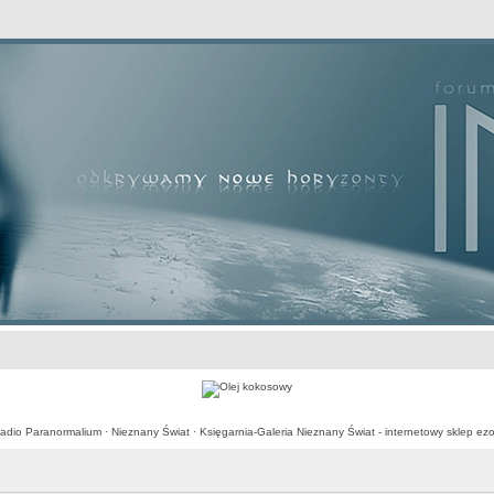
awansowane
adio Paranormalium
·
Nieznany Świat
·
Księgarnia-Galeria Nieznany Świat - internetowy sklep ezo