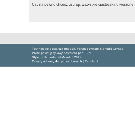
Czy na pewno chcesz usunąć wszystkie ciasteczka utworzone p
Technologię dostarcza phpBB® Forum Software © phpBB Limited
Polski pakiet językowy dostarcza phpBB.pl
Style proflat autor: ©
Mazeltof
2017
Zasady ochrony danych osobowych
|
Regulamin