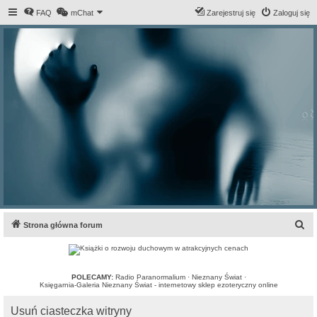
FAQ
mChat
Zarejestruj się
Zaloguj się
S
Strona główna forum
z
u
k
POLECAMY:
Radio Paranormalium
·
Nieznany Świat
·
Księgarnia-Galeria Nieznany Świat - internetowy sklep ezoteryczny online
a
Usuń ciasteczka witryny
j