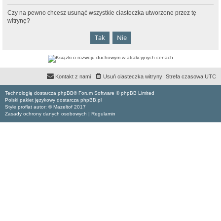
Czy na pewno chcesz usunąć wszystkie ciasteczka utworzone przez tę
witrynę?
Kontakt z nami
Usuń ciasteczka witryny
Strefa czasowa
UTC
Technologię dostarcza phpBB® Forum Software © phpBB Limited
Polski pakiet językowy dostarcza phpBB.pl
Style proflat autor: ©
Mazeltof
2017
Zasady ochrony danych osobowych
|
Regulamin