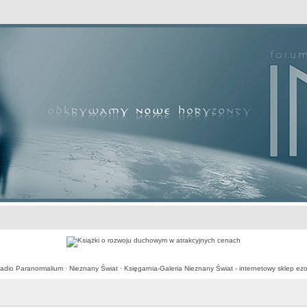
awansowane
adio Paranormalium
·
Nieznany Świat
·
Księgarnia-Galeria Nieznany Świat - internetowy sklep ezo