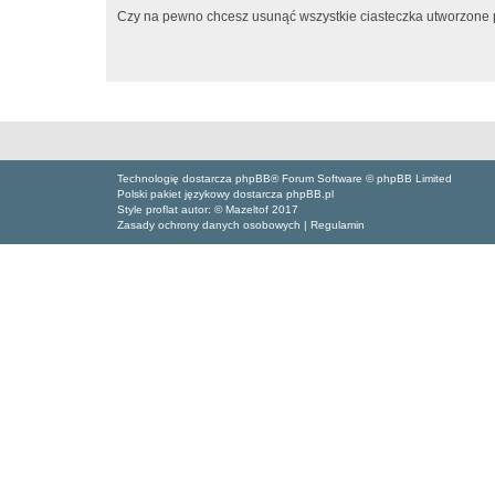
Czy na pewno chcesz usunąć wszystkie ciasteczka utworzone p
Technologię dostarcza phpBB® Forum Software © phpBB Limited
Polski pakiet językowy dostarcza phpBB.pl
Style proflat autor: ©
Mazeltof
2017
Zasady ochrony danych osobowych
|
Regulamin