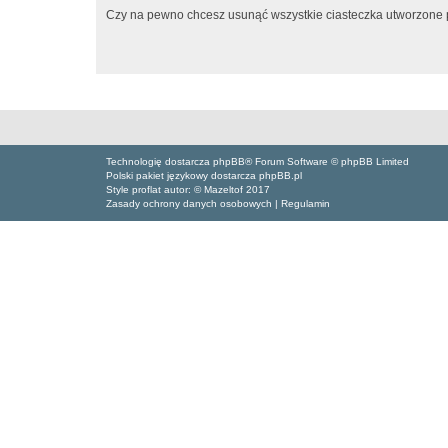
Czy na pewno chcesz usunąć wszystkie ciasteczka utworzone p
Technologię dostarcza phpBB® Forum Software © phpBB Limited
Polski pakiet językowy dostarcza phpBB.pl
Style proflat autor: ©
Mazeltof
2017
Zasady ochrony danych osobowych
|
Regulamin