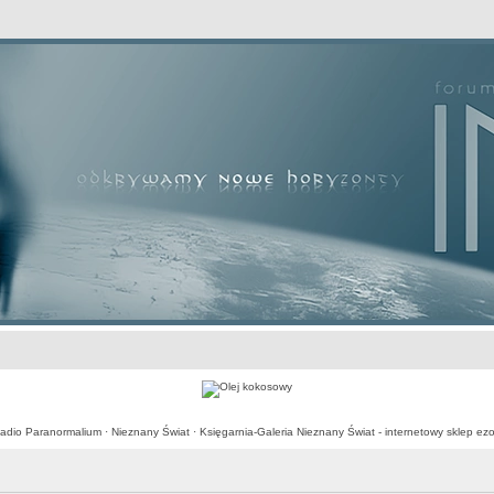
awansowane
adio Paranormalium
·
Nieznany Świat
·
Księgarnia-Galeria Nieznany Świat - internetowy sklep ezo