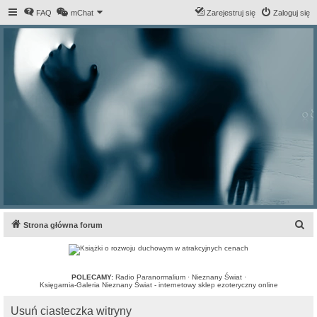
FAQ
mChat
Zarejestruj się
Zaloguj się
S
Strona główna forum
z
u
k
POLECAMY:
Radio Paranormalium
·
Nieznany Świat
·
Księgarnia-Galeria Nieznany Świat - internetowy sklep ezoteryczny online
a
Usuń ciasteczka witryny
j