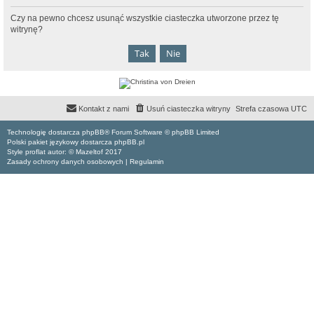
Czy na pewno chcesz usunąć wszystkie ciasteczka utworzone przez tę
witrynę?
Kontakt z nami
Usuń ciasteczka witryny
Strefa czasowa
UTC
Technologię dostarcza phpBB® Forum Software © phpBB Limited
Polski pakiet językowy dostarcza phpBB.pl
Style proflat autor: ©
Mazeltof
2017
Zasady ochrony danych osobowych
|
Regulamin