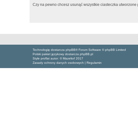
Czy na pewno chcesz usunąć wszystkie ciasteczka utworzone p
Technologię dostarcza phpBB® Forum Software © phpBB Limited
Polski pakiet językowy dostarcza phpBB.pl
Style proflat autor: ©
Mazeltof
2017
Zasady ochrony danych osobowych
|
Regulamin