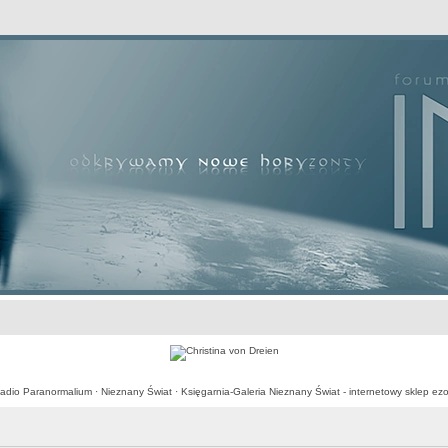
awansowane
adio Paranormalium
·
Nieznany Świat
·
Księgarnia-Galeria Nieznany Świat - internetowy sklep ezo