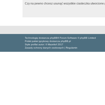
Czy na pewno chcesz usunąć wszystkie ciasteczka utworzone p
Technologię dostarcza phpBB® Forum Software © phpBB Limited
Polski pakiet językowy dostarcza phpBB.pl
Style proflat autor: ©
Mazeltof
2017
Zasady ochrony danych osobowych
|
Regulamin