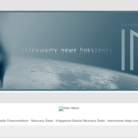
awansowane
adio Paranormalium
·
Nieznany Świat
·
Księgarnia-Galeria Nieznany Świat - internetowy sklep ezo