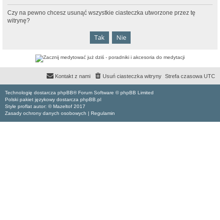
Czy na pewno chcesz usunąć wszystkie ciasteczka utworzone przez tę
witrynę?
Kontakt z nami
Usuń ciasteczka witryny
Strefa czasowa
UTC
Technologię dostarcza phpBB® Forum Software © phpBB Limited
Polski pakiet językowy dostarcza phpBB.pl
Style proflat autor: ©
Mazeltof
2017
Zasady ochrony danych osobowych
|
Regulamin