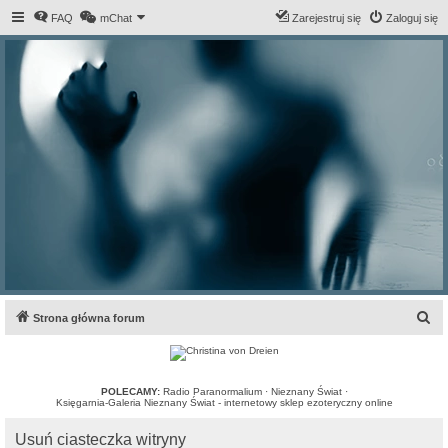
FAQ
mChat
Zarejestruj się
Zaloguj się
S
Strona główna forum
z
u
k
POLECAMY:
Radio Paranormalium
·
Nieznany Świat
·
Księgarnia-Galeria Nieznany Świat - internetowy sklep ezoteryczny online
a
Usuń ciasteczka witryny
j