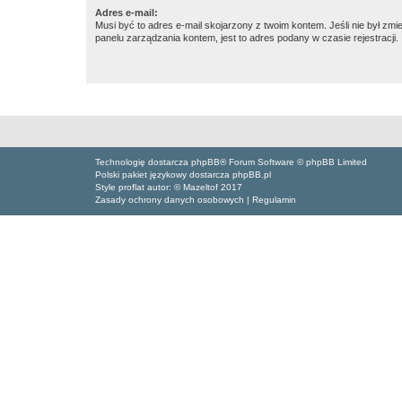
Adres e-mail:
Musi być to adres e-mail skojarzony z twoim kontem. Jeśli nie był zm
panelu zarządzania kontem, jest to adres podany w czasie rejestracji.
Technologię dostarcza phpBB® Forum Software © phpBB Limited
Polski pakiet językowy dostarcza phpBB.pl
Style proflat autor: ©
Mazeltof
2017
Zasady ochrony danych osobowych
|
Regulamin