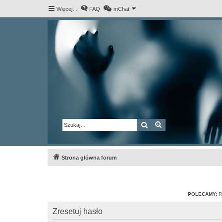
Więcej…
FAQ
mChat
Szukaj
Wyszukiwanie za
Strona główna forum
POLECAMY:
R
Zresetuj hasło