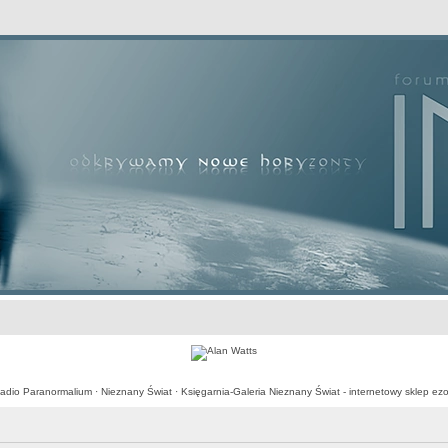
awansowane
adio Paranormalium
·
Nieznany Świat
·
Księgarnia-Galeria Nieznany Świat - internetowy sklep ezo