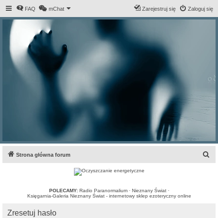
FAQ
mChat
Zarejestruj się
Zaloguj się
S
Strona główna forum
z
u
k
POLECAMY:
Radio Paranormalium
·
Nieznany Świat
·
Księgarnia-Galeria Nieznany Świat - internetowy sklep ezoteryczny online
a
Zresetuj hasło
j