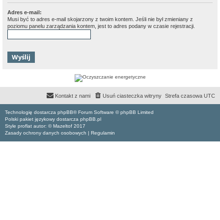
Adres e-mail:
Musi być to adres e-mail skojarzony z twoim kontem. Jeśli nie był zmieniany z
poziomu panelu zarządzania kontem, jest to adres podany w czasie rejestracji.
Kontakt z nami
Usuń ciasteczka witryny
Strefa czasowa
UTC
Technologię dostarcza phpBB® Forum Software © phpBB Limited
Polski pakiet językowy dostarcza phpBB.pl
Style proflat autor: ©
Mazeltof
2017
Zasady ochrony danych osobowych
|
Regulamin