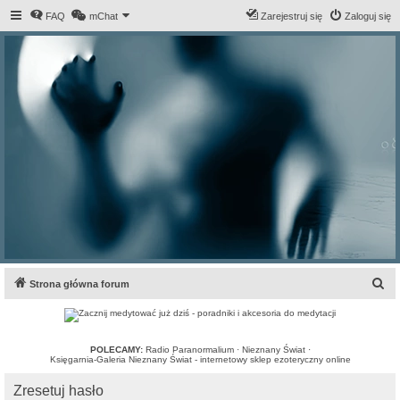
FAQ
mChat
Zarejestruj się
Zaloguj się
S
Strona główna forum
z
u
k
POLECAMY:
Radio Paranormalium
·
Nieznany Świat
·
Księgarnia-Galeria Nieznany Świat - internetowy sklep ezoteryczny online
a
Zresetuj hasło
j