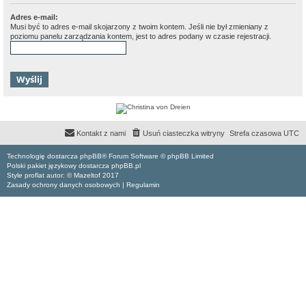
Adres e-mail:
Musi być to adres e-mail skojarzony z twoim kontem. Jeśli nie był zmieniany z
poziomu panelu zarządzania kontem, jest to adres podany w czasie rejestracji.
Kontakt z nami
Usuń ciasteczka witryny
Strefa czasowa
UTC
Technologię dostarcza phpBB® Forum Software © phpBB Limited
Polski pakiet językowy dostarcza phpBB.pl
Style proflat autor: ©
Mazeltof
2017
Zasady ochrony danych osobowych
|
Regulamin