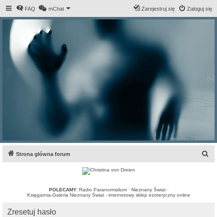
FAQ
mChat
Zarejestruj się
Zaloguj się
S
Strona główna forum
z
u
k
POLECAMY:
Radio Paranormalium
·
Nieznany Świat
·
Księgarnia-Galeria Nieznany Świat - internetowy sklep ezoteryczny online
a
Zresetuj hasło
j