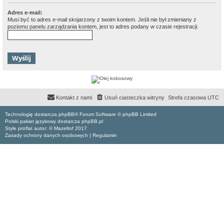
Adres e-mail:
Musi być to adres e-mail skojarzony z twoim kontem. Jeśli nie był zmieniany z
poziomu panelu zarządzania kontem, jest to adres podany w czasie rejestracji.
Kontakt z nami
Usuń ciasteczka witryny
Strefa czasowa
UTC
Technologię dostarcza phpBB® Forum Software © phpBB Limited
Polski pakiet językowy dostarcza phpBB.pl
Style proflat autor: ©
Mazeltof
2017
Zasady ochrony danych osobowych
|
Regulamin