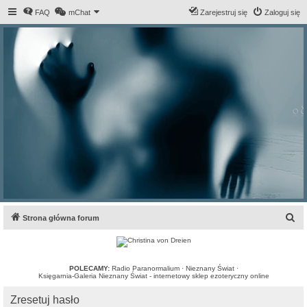
FAQ
mChat
Zarejestruj się
Zaloguj się
S
Strona główna forum
z
u
k
POLECAMY:
Radio Paranormalium
·
Nieznany Świat
·
Księgarnia-Galeria Nieznany Świat - internetowy sklep ezoteryczny online
a
Zresetuj hasło
j