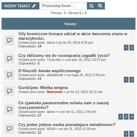
Szukaj
Wyszukiwanie z
NOWY TEMAT
Tematy: 6 • Strona
1
z
1
Tematy
Siły kosmiczne biorące udział w akcie tworzenia znane w
starożytności.
Ostatni post autor:
danut
«
pn lis 03, 2014 6:25 pm
Odpowiedzi:
14
1
2
Czy zbliżamy się do rozwiązania zagadki życia?
Ostatni post autor:
TrueLobo
«
czw paź 18, 2012 10:37 pm
Odpowiedzi:
5
O filozofii świata współczesnego
Ostatni post autor:
abaddonek
«
wt maja 29, 2012 2:58 pm
Odpowiedzi:
13
1
2
Gurdżijew: Wielka enigma
Ostatni post autor:
Newsman
«
pn lut 13, 2012 10:11 am
Co zjawiska paranormalne mówia nam o naszej
rzeczywistości?
Ostatni post autor:
danut
«
czw sie 11, 2011 1:44 pm
Odpowiedzi:
27
1
2
3
Czy jestes jedyna osoba posiadajaca swiadomosc?
Ostatni post autor:
ADAX
«
wt sie 31, 2010 11:59 am
Odpowiedzi:
12
1
2