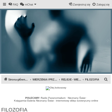
FAQ
mChat
Zarejestruj się
Zaloguj się
S
Strona główna forum
WIERZENIA I PRZEPOWIEDNIE
RELIGIE - WIERZENIA - CUDA
FILOZOFIA
z
u
k
POLECAMY:
Radio Paranormalium
·
Nieznany Świat
·
Księgarnia-Galeria Nieznany Świat - internetowy sklep ezoteryczny online
a
FILOZOFIA
j